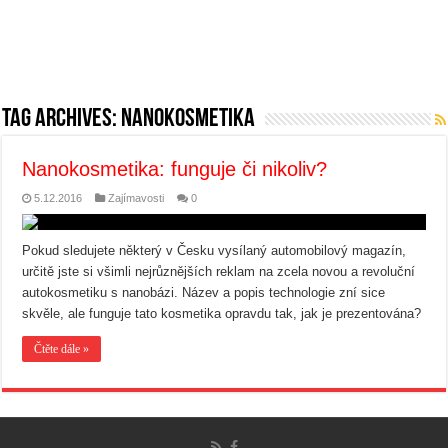
Tag Archives:
nanokosmetika
Nanokosmetika: funguje či nikoliv?
5.12.2016
Zajímavosti
0
Pokud sledujete některý v Česku vysílaný automobilový magazín,
určitě jste si všimli nejrůznějších reklam na zcela novou a revoluční
autokosmetiku s nanobázi. Název a popis technologie zní sice
skvěle, ale funguje tato kosmetika opravdu tak, jak je prezentována?
Čtěte dále »