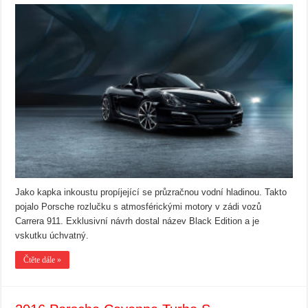
Jako kapka inkoustu propíjející se průzračnou vodní hladinou. Takto
pojalo Porsche rozlučku s atmosférickými motory v zádi vozů
Carrera 911. Exklusivní návrh dostal název Black Edition a je
vskutku úchvatný.
Čtěte dále »