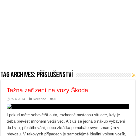
Tag Archives:
příslušenství
Tažná zařízení na vozy Škoda
25.4.2014
Recenze
0
I pokud máte sebevětší auto, rozhodně nastanou situace, kdy je
třeba převést mnohem větší věc. A´t už se jedná o nákup vybavení
do bytu, přestěhování, nebo zkrátka pomáháte svým známým v
převozu. V takových případech je samozřejmě ideální volbou vozík,