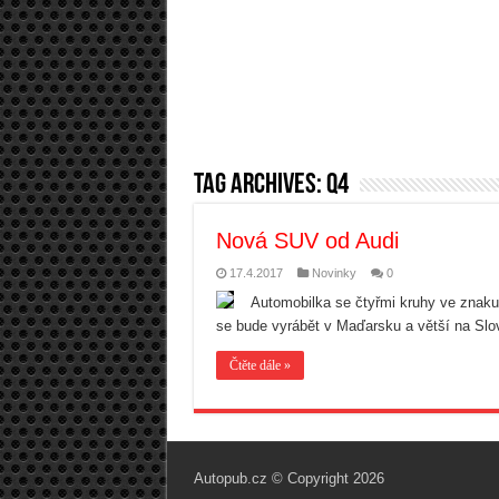
Tag Archives:
Q4
Nová SUV od Audi
17.4.2017
Novinky
0
Automobilka se čtyřmi kruhy ve znaku
se bude vyrábět v Maďarsku a větší na Slo
Čtěte dále »
Autopub.cz © Copyright 2026