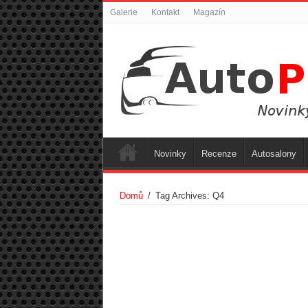
Galerie
Kontakt
Magazín
Novinky
Recenze
Autosalony
Domů
/
Tag Archives: Q4