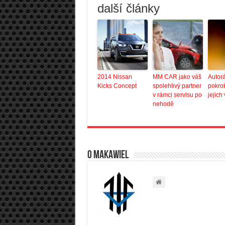
další články
2014 Nissan
MM CAR jako váš
Autorá
Kicks Concept
spolehlivý partner
pokro
v rámci servisu po
jejich
nehodě
O Makawiel