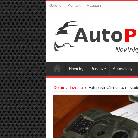
Galerie
Kontakt
Magazín
Novinky
Recenze
Autosalony
Domů
/
Inzerce
/
Fotopasti vám umožní sledov