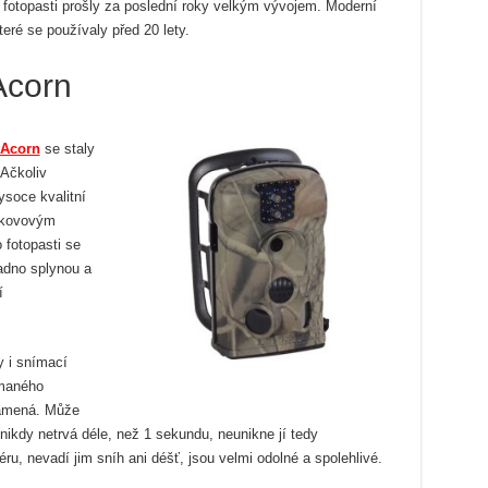
 fotopasti prošly za poslední roky velkým vývojem. Moderní
eré se používaly před 20 lety.
Acorn
 Acorn
se staly
 Ačkoliv
ysoce kvalitní
a kovovým
fotopasti se
nadno splynou a
í
y i snímací
ímaného
namená. Může
e nikdy netrvá déle, než 1 sekundu, neunikne jí tedy
éru, nevadí jim sníh ani déšť, jsou velmi odolné a spolehlivé.