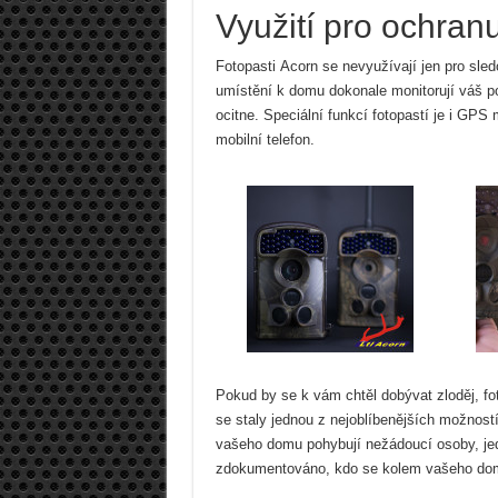
Využití pro ochran
Fotopasti Acorn se nevyužívají jen pro sled
umístění k domu dokonale monitorují váš p
ocitne. Speciální funkcí fotopastí je i GP
mobilní telefon.
Pokud by se k vám chtěl dobývat zloděj, fo
se staly jednou z nejoblíbenějších možností
vašeho domu pohybují nežádoucí osoby, jed
zdokumentováno, kdo se kolem vašeho do