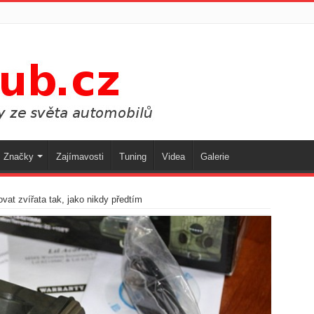
Značky
Zajímavosti
Tuning
Videa
Galerie
at zvířata tak, jako nikdy předtím