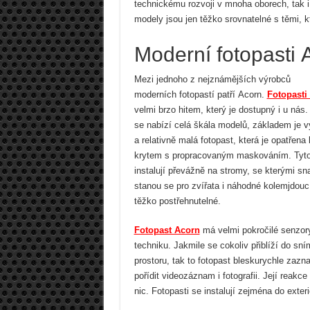
technickému rozvoji v mnoha oborech, tak i
modely jsou jen těžko srovnatelné s těmi, kt
Moderní fotopasti 
Mezi jednoho z nejznámějších výrobců
moderních fotopastí patří Acorn.
Fotopasti
velmi brzo hitem, který je dostupný i u nás.
se nabízí celá škála modelů, základem je v
a relativně malá fotopast, která je opatřen
krytem s propracovaným maskováním. Tyto 
instalují převážně na stromy, se kterými s
stanou se pro zvířata i náhodné kolemjdouc
těžko postřehnutelné.
Fotopast Acorn
má velmi pokročilé senzor
techniku. Jakmile se cokoliv přiblíží do sn
prostoru, tak to fotopast bleskurychle zaz
pořídit videozáznam i fotografii. Její reakc
nic. Fotopasti se instalují zejména do exteri