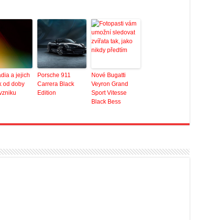
dia a jejich
Porsche 911
Nové Bugatti
k od doby
Carrera Black
Veyron Grand
 vzniku
Edition
Sport Vitesse
Black Bess