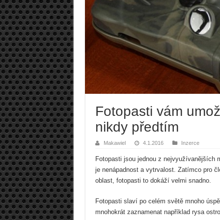
Fotopasti vám umožn
nikdy předtím
Makawiel
4.1.2016
Inzerce
Fotopasti jsou jednou z nejvyužívanějších m
je nenápadnost a vytrvalost. Zatímco pro č
oblast, fotopasti to dokáží velmi snadno.
Fotopasti slaví po celém světě mnoho úspěc
mnohokrát zaznamenat například rysa ostrov