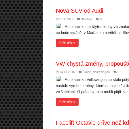
Nová SUV od Audi
17.4.2017
Novinky
0
Automobilka se čtyřmi kruhy ve znaku
se bude vyrábět v Maďarsku a větší na Slo
Čtěte dále »
VW chystá změny, propouště
14.11.2016
Škoda
,
Volkswagen
0
Automobilka Volkswagen se stále potýk
nastolit výrobní změny, které se nejspíše 
ve Vrchlabí. O práci by také mohli přijít 
Čtěte dále »
Facelift Octavie dříve než k