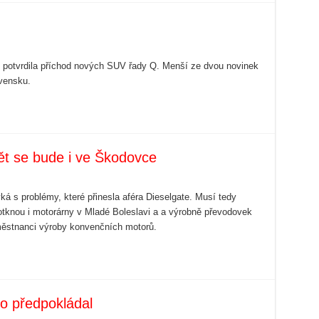
 potvrdila příchod nových SUV řady Q. Menší ze dvou novinek
vensku.
t se bude i ve Škodovce
á s problémy, které přinesla aféra Dieselgate. Musí tedy
dotknou i motorárny v Mladé Boleslavi a a výrobně převodovek
zaměstnanci výroby konvenčních motorů.
do předpokládal