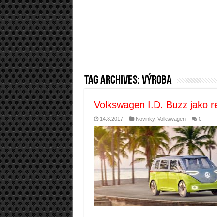
Tag Archives:
výroba
Volkswagen I.D. Buzz jako r
14.8.2017
Novinky
,
Volkswagen
0