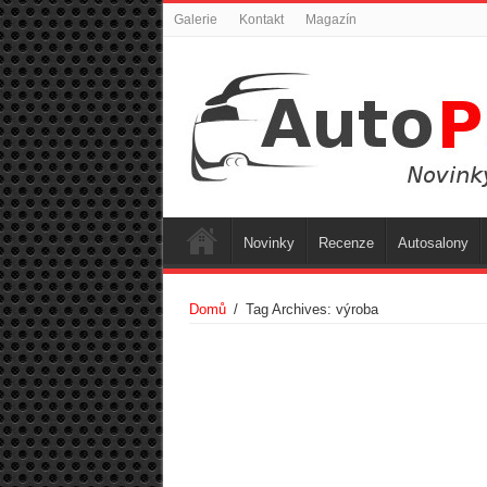
Galerie
Kontakt
Magazín
Novinky
Recenze
Autosalony
Domů
/
Tag Archives: výroba