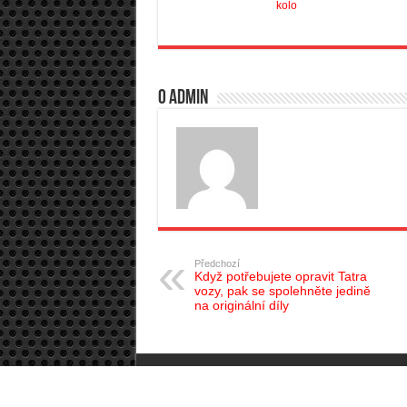
kolo
O admin
Předchozí
Když potřebujete opravit Tatra
vozy, pak se spolehněte jedině
na originální díly
Autopub.cz © Copyright 2026