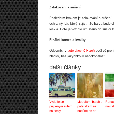
Zalakování a sušení
Posledním krokem je zalakování a sušení. 
ochranný lak, který zajistí, že barva bude 
lesklá. Poté je vozidlo umístěno do sušicí k
Finální kontrola kvality
Odborníci v
autolakovně Plzeň
pečlivě prohl
hladký, bez jakýchkoliv nedokonalostí.
další články
Vydejte se
Modulární batoh s
Renau
půjčeným autem
páteřákem se
návrat
na cesty
hodí nejen na