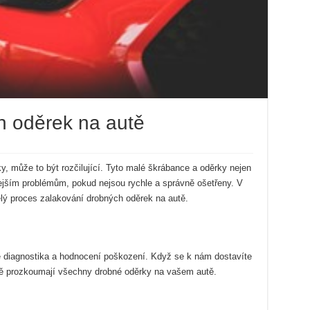
h oděrek na autě
, může to být rozčilující. Tyto malé škrábance a oděrky nejen
ejším problémům, pokud nejsou rychle a správně ošetřeny. V
ý proces zalakování drobných oděrek na autě.
 diagnostika a hodnocení poškození. Když se k nám dostavíte
ivě prozkoumají všechny drobné oděrky na vašem autě.