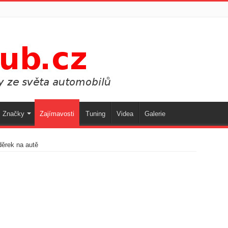
Značky
Zajímavosti
Tuning
Videa
Galerie
děrek na autě