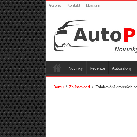
Galerie
Kontakt
Magazín
Novinky
Recenze
Autosalony
Domů
/
Zajímavosti
/
Zalakování drobných o