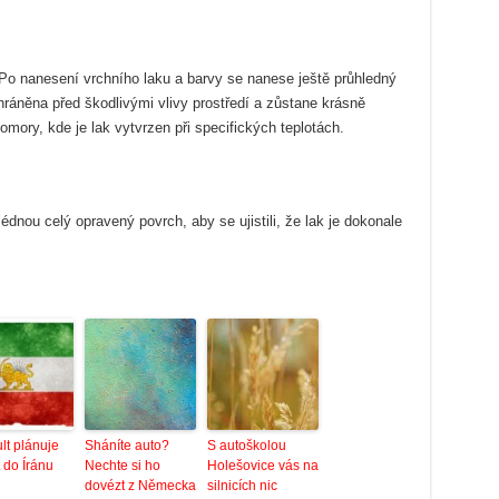
Po nanesení vrchního laku a barvy se nanese ještě průhledný
chráněna před škodlivými vlivy prostředí a zůstane krásně
omory, kde je lak vytvrzen při specifických teplotách.
édnou celý opravený povrch, aby se ujistili, že lak je dokonale
lt plánuje
Sháníte auto?
S autoškolou
 do Íránu
Nechte si ho
Holešovice vás na
dovézt z Německa
silnicích nic