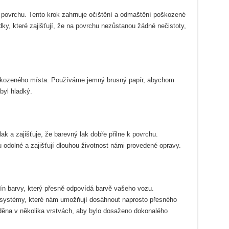
 povrchu. Tento krok zahrnuje očištění a odmaštění poškozené
dky, které zajišťují, že na povrchu nezůstanou žádné nečistoty,
škozeného místa. Používáme jemný brusný papír, abychom
 byl hladký.
lak a zajišťuje, že barevný lak dobře přilne k povrchu.
u odolné a zajišťují dlouhou životnost námi provedené opravy.
tín barvy, který přesně odpovídá barvě vašeho vozu.
systémy, které nám umožňují dosáhnout naprosto přesného
áděna v několika vrstvách, aby bylo dosaženo dokonalého