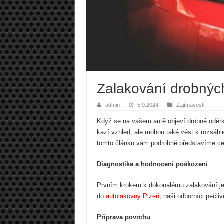
Zalakování drobnýc
admin
5.9.2024
Zajímavosti
Když se na vašem autě objeví drobné oděrky
kazí vzhled, ale mohou také vést k rozsáhl
tomto článku vám podrobně představíme cel
Diagnostika a hodnocení poškození
Prvním krokem k dokonalému zalakování je
do
autolakovny Plzeň
, naši odborníci pečl
Příprava povrchu