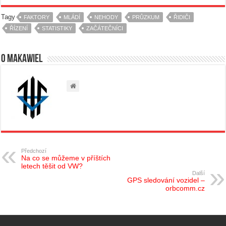
Tagy
FAKTORY
MLÁDÍ
NEHODY
PRŮZKUM
ŘIDIČI
ŘÍZENÍ
STATISTIKY
ZAČÁTEČNÍCI
O Makawiel
Předchozí
Na co se můžeme v příštích
letech těšit od VW?
Další
GPS sledování vozidel –
orbcomm.cz