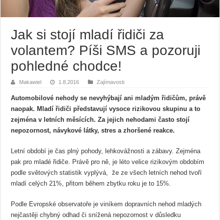
Jak si stojí mladí řidiči za
volantem? Píši SMS a pozoruji
pohledné chodce!
Makawiel
1.8.2016
Zajímavosti
Automobilové nehody se nevyhýbají ani mladým řidičům, právě
naopak. Mladí řidiči představují vysoce rizikovou skupinu a to
zejména v letních měsících. Za jejich nehodami často stojí
nepozornost, návykové látky, stres a zhoršené reakce.
Letní období je čas plný pohody, lehkovážnosti a zábavy. Zejména
pak pro mladé řidiče. Právě pro ně, je léto velice rizikovým obdobím
podle světových statistik vyplývá, že ze všech letních nehod tvoří
mladí celých 21%, přitom během zbytku roku je to 15%.
Podle Evropské observatoře je viníkem dopravních nehod mladých
nejčastěji chybný odhad či snížená nepozornost v důsledku