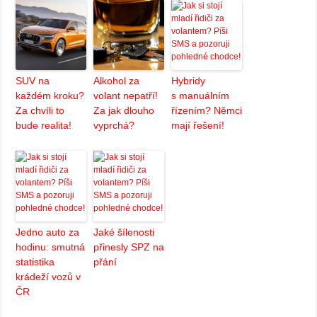
SUV na
Alkohol za
Hybridy
každém kroku?
volant nepatří!
s manuálním
Za chvíli to
Za jak dlouho
řízením? Němci
bude realita!
vyprchá?
mají řešení!
Jedno auto za
Jaké šílenosti
hodinu: smutná
přinesly SPZ na
statistika
přání
krádeží vozů v
ČR