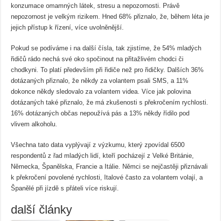
konzumace omamných látek, stresu a nepozornosti. Právě
nepozornost je velkým rizikem. Hned 68% přiznalo, že, během léta je
jejich přístup k řízení, více uvolněnější.
Pokud se podíváme i na další čísla, tak zjistíme, že 54% mladých
řidičů rádo nechá své oko spočinout na přitažlivém chodci či
chodkyni. To platí především při řidiče než pro řidičky. Dalších 36%
dotázaných přiznalo, že někdy za volantem psali SMS, a 11%
dokonce někdy sledovalo za volantem videa. Více jak polovina
dotázaných také přiznalo, že má zkušenosti s překročením rychlosti.
16% dotázaných občas nepoužívá pás a 13% někdy řídilo pod
vlivem alkoholu.
Všechna tato data vyplývají z výzkumu, který zpovídal 6500
respondentů z řad mladých lidí, kteří pocházejí z Velké Británie,
Německa, Španělska, Francie a Itálie. Němci se nejčastěji přiznávali
k překročení povolené rychlosti, Italové často za volantem volají, a
Španělé při jízdě s přáteli více riskují.
další články