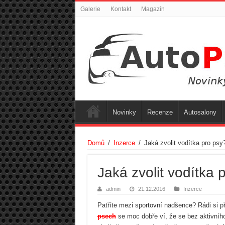
Galerie
Kontakt
Magazín
Novinky
Recenze
Autosalony
Domů
/
Inzerce
/
Jaká zvolit vodítka pro psy
Jaká zvolit vodítka 
admin
21.12.2016
Inzerce
Patříte mezi sportovní nadšence? Rádi si 
psech
se moc dobře ví, že se bez aktivní