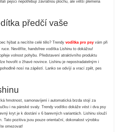
alí pejsci nepotřebují závratnou plochu, ale větší plemena
dítka předčí vaše
c hýbat a necítíte celé tělo? Trendy
vodítka pro psy
vám při
uce. Nevěříte, handsfree vodítka Lishinu to dokážou!
přeje volnost pohybu. Představení atraktivního produktu
 lze hovořit o žhavé novince. Lishinu je nepostradatelným i
hodlně nosí na zápěstí. Lanko se odvíjí a vrací zpět, pes
shinu
zká hmotnost, samonavíjení i automatická brzda stojí za
učku i na pánské svaly. Trendy vodítko dokáže vést i dva psy
evný kryt je k dostání v 6 barevných variantách. Lishinu slouží
. Tato pozitiva jsou pouze orientační, dokonalost výrobku
íte omezovat!