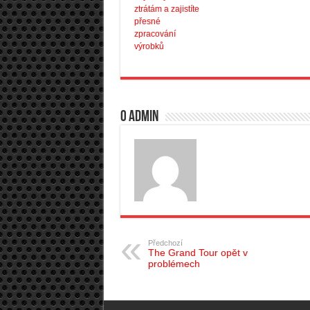
ztrátám a zajistíte
přesné
zpracování
výrobků
O admin
Předchozí
The Grand Tour opět v
problémech