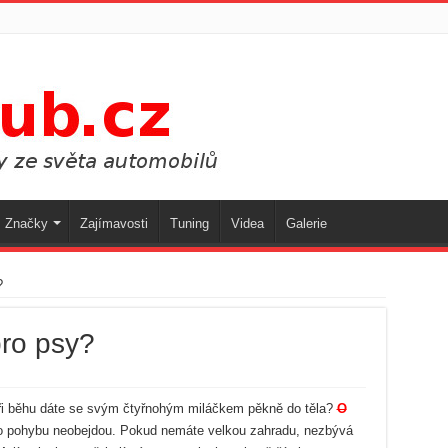
Značky
Zajímavosti
Tuning
Videa
Galerie
?
pro psy?
při běhu dáte se svým čtyřnohým miláčkem pěkně do těla?
O
ho pohybu neobejdou. Pokud nemáte velkou zahradu, nezbývá