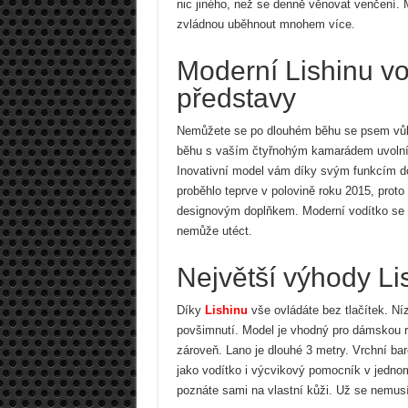
nic jiného, než se denně věnovat venčení. M
zvládnou uběhnout mnohem více.
Moderní Lishinu vo
představy
Nemůžete se po dlouhém běhu se psem vůbe
běhu s vaším čtyřnohým kamarádem uvolní r
Inovativní model vám díky svým funkcím do
proběhlo teprve v polovině roku 2015, proto
designovým doplňkem. Moderní vodítko se po
nemůže utéct.
Největší výhody Li
Díky
Lishinu
vše ovládáte bez tlačítek. Ní
povšimnutí. Model je vhodný pro dámskou r
zároveň. Lano je dlouhé 3 metry. Vrchní bar
jako vodítko i výcvikový pomocník v jednom
poznáte sami na vlastní kůži. Už se nemus