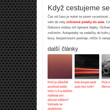
Když cestujeme s
Čas od času je nutné se psem vycestovat. Ať
vám do noty
ochranné potahy do auta
. Co
Dokonce mohou mít špinavé tlapky. Ochranné
zničením. Autopotahy na sedačky do kufru 
boxy, bezpečnostní postroje, mříže či ramp
další články
Proč je důležité
Kde koupit ojeté
Pick-
používat kalibr
auto bez rizik?
Merce
m42×1,5 a dalšími
nástroje pro
přesné měření?
Vyhnete se
zbytečným