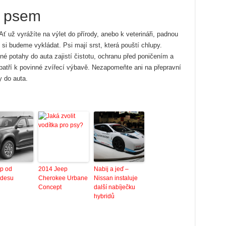
e psem
 už vyrážíte na výlet do přírody, anebo k veterináři, padnou
 si budeme vykládat. Psi mají srst, která pouští chlupy.
 potahy do auta zajistí čistotu, ochranu před poničením a
patří k povinné zvířecí výbavě. Nezapomeňte ani na přepravní
y do auta.
up od
2014 Jeep
Nabij a jeď –
desu
Cherokee Urbane
Nissan instaluje
Concept
další nabíječku
hybridů