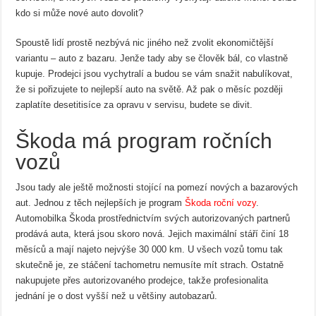
kdo si může nové auto dovolit?
Spoustě lidí prostě nezbývá nic jiného než zvolit ekonomičtější
variantu – auto z bazaru. Jenže tady aby se člověk bál, co vlastně
kupuje. Prodejci jsou vychytralí a budou se vám snažit nabulíkovat,
že si pořizujete to nejlepší auto na světě. Až pak o měsíc později
zaplatíte desetitisíce za opravu v servisu, budete se divit.
Škoda má program ročních
vozů
Jsou tady ale ještě možnosti stojící na pomezí nových a bazarových
aut. Jednou z těch nejlepších je program
Škoda roční vozy
.
Automobilka Škoda prostřednictvím svých autorizovaných partnerů
prodává auta, která jsou skoro nová. Jejich maximální stáří činí 18
měsíců a mají najeto nejvýše 30 000 km. U všech vozů tomu tak
skutečně je, ze stáčení tachometru nemusíte mít strach. Ostatně
nakupujete přes autorizovaného prodejce, takže profesionalita
jednání je o dost vyšší než u většiny autobazarů.