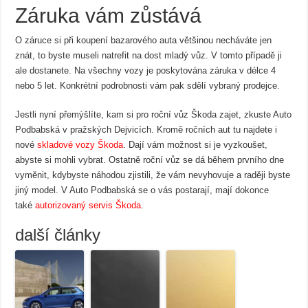
Záruka vám zůstává
O záruce si při koupení bazarového auta většinou necháváte jen
znát, to byste museli natrefit na dost mladý vůz. V tomto případě ji
ale dostanete. Na všechny vozy je poskytována záruka v délce 4
nebo 5 let. Konkrétní podrobnosti vám pak sdělí vybraný prodejce.
Jestli nyní přemýšlíte, kam si pro roční vůz Škoda zajet, zkuste Auto
Podbabská v pražských Dejvicích. Kromě ročních aut tu najdete i
nové
skladové vozy Škoda
. Dají vám možnost si je vyzkoušet,
abyste si mohli vybrat. Ostatně roční vůz se dá během prvního dne
vyměnit, kdybyste náhodou zjistili, že vám nevyhovuje a raději byste
jiný model. V Auto Podbabská se o vás postarají, mají dokonce
také
autorizovaný servis Škoda
.
další články