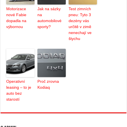
Motorizace
Jak na sázky
Test zimních
nové Fabie
na
pneu: Tyto 3
dopadla na
automobilové
dezény vás
výbornou
sporty?
určitě v zimě
nenechají ve
štychu
Operativní
Proč zrovna
leasing – to je
Kodiaq
auto bez
starostí