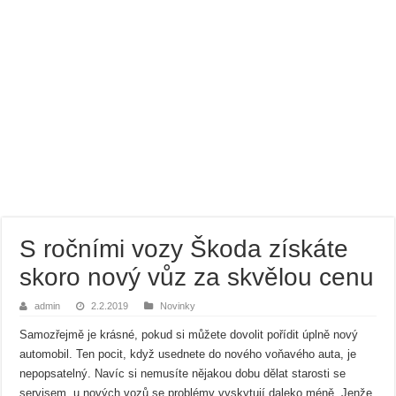
S ročními vozy Škoda získáte
skoro nový vůz za skvělou cenu
admin
2.2.2019
Novinky
Samozřejmě je krásné, pokud si můžete dovolit pořídit úplně nový
automobil. Ten pocit, když usednete do nového voňavého auta, je
nepopsatelný. Navíc si nemusíte nějakou dobu dělat starosti se
servisem, u nových vozů se problémy vyskytují daleko méně. Jenže