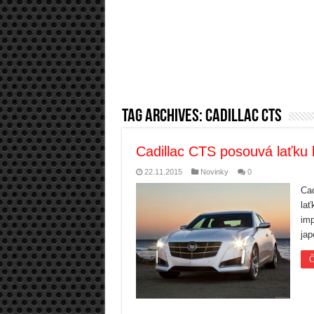
Tag Archives:
Cadillac CTS
Cadillac CTS posouvá laťku 
22.11.2015
Novinky
0
Cad
lať
imp
ja
Č