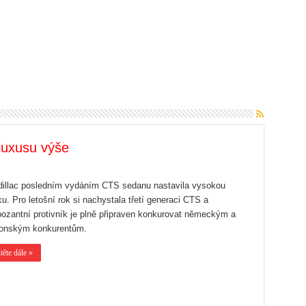
luxusu výše
illac posledním vydáním CTS sedanu nastavila vysokou
ku. Pro letošní rok si nachystala třetí generaci CTS a
ozantní protivník je plně připraven konkurovat německým a
ponským konkurentům.
těte dále »