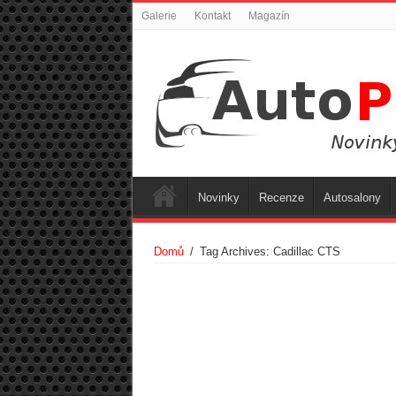
Galerie
Kontakt
Magazín
Novinky
Recenze
Autosalony
Domů
/
Tag Archives: Cadillac CTS