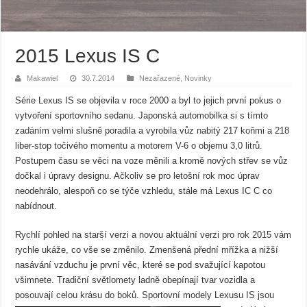
2015 Lexus IS C
Makawiel
30.7.2014
Nezařazené
,
Novinky
Série Lexus IS se objevila v roce 2000 a byl to jejich první pokus o
vytvoření sportovního sedanu. Japonská automobilka si s tímto
zadáním velmi slušně poradila a vyrobila vůz nabitý 217 koňmi a 218
liber-stop točivého momentu a motorem V-6 o objemu 3,0 litrů.
Postupem času se věci na voze měnili a kromě nových střev se vůz
dočkal i úpravy designu. Ačkoliv se pro letošní rok moc úprav
neodehrálo, alespoň co se týče vzhledu, stále má Lexus IC C co
nabídnout.
Rychlí pohled na starší verzi a novou aktuální verzi pro rok 2015 vám
rychle ukáže, co vše se změnilo. Zmenšená přední mřížka a nižší
nasávání vzduchu je první věc, které se pod svažující kapotou
všimnete. Tradiční světlomety ladně obepínají tvar vozidla a
posouvají celou krásu do boků.
Sportovní modely Lexusu IS jsou