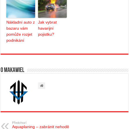
Nákladní auto z
Jak vybrat
bazaru vám
havarijní
pomůže rozjet
pojistku?
podnikání
O Makawiel
Předchozí
Aquaplaning – zabránit nehodě