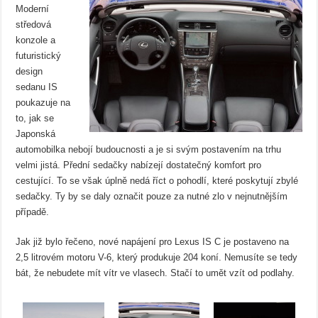
Moderní
středová
konzole a
futuristický
design
sedanu IS
poukazuje na
to, jak se
Japonská
automobilka nebojí budoucnosti a je si svým postavením na trhu
velmi jistá. Přední sedačky nabízejí dostatečný komfort pro
cestující. To se však úplně nedá říct o pohodlí, které poskytují zbylé
sedačky. Ty by se daly označit pouze za nutné zlo v nejnutnějším
případě.
Jak již bylo řečeno, nové napájení pro Lexus IS C je postaveno na
2,5 litrovém motoru V-6, který produkuje 204 koní. Nemusíte se tedy
bát, že nebudete mít vítr ve vlasech. Stačí to umět vzít od podlahy.