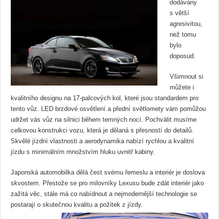
dodávány
s větší
agresivitou,
než tomu
bylo
doposud.
Všimnout si
můžete i
kvalitního designu na 17-palcových kol, které jsou standardem pro
tento vůz. LED brzdové osvětlení a přední světlomety vám pomůžou
udržet vás vůz na silnici během temných nocí. Pochválit musíme
celkovou konstrukci vozu, která je dělaná s přesností do detailů.
Skvělé jízdní vlastnosti a aerodynamika nabízí rychlou a kvalitní
jízdu s minimálním množstvím hluku uvnitř kabiny.
Japonská automobilka dělá čest svému řemeslu a interiér je doslova
skvostem. Přestože se pro milovníky Lexusu bude zdát interiér jako
zažitá věc, stále má co nabídnout a nejmodernější technologie se
postarají o skutečnou kvalitu a požitek z jízdy.