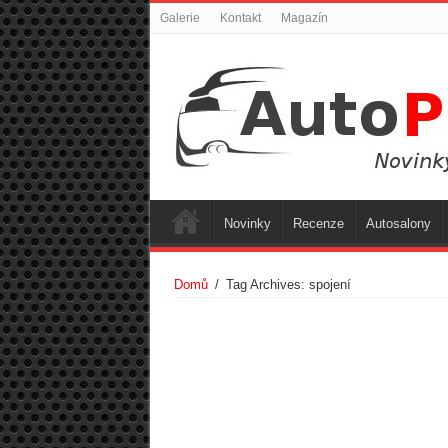
Galerie
Kontakt
Magazín
Novinky
Recenze
Autosalony
Domů
/
Tag Archives: spojení