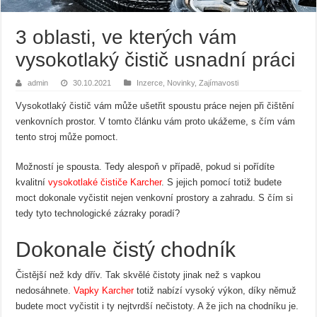
3 oblasti, ve kterých vám
vysokotlaký čistič usnadní práci
admin
30.10.2021
Inzerce
,
Novinky
,
Zajímavosti
Vysokotlaký čistič vám může ušetřit spoustu práce nejen při čištění
venkovních prostor. V tomto článku vám proto ukážeme, s čím vám
tento stroj může pomoct.
Možností je spousta. Tedy alespoň v případě, pokud si pořídíte
kvalitní
vysokotlaké čističe Karcher
. S jejich pomocí totiž budete
moct dokonale vyčistit nejen venkovní prostory a zahradu. S čím si
tedy tyto technologické zázraky poradí?
Dokonale čistý chodník
Čistější než kdy dřív. Tak skvělé čistoty jinak než s vapkou
nedosáhnete.
Vapky Karcher
totiž nabízí vysoký výkon, díky němuž
budete moct vyčistit i ty nejtvrdší nečistoty. A že jich na chodníku je.