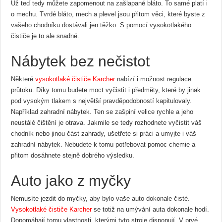
Už teď tedy můžete zapomenout na zašlapané bláto. To samé platí i
o mechu. Tvrdé bláto, mech a plevel jsou přitom věci, které byste z
vašeho chodníku dostávali jen těžko. S pomocí vysokotlakého
čističe je to ale snadné.
Nábytek bez nečistot
Některé
vysokotlaké čističe Karcher
nabízí i možnost regulace
průtoku. Díky tomu budete moct vyčistit i předměty, které by jinak
pod vysokým tlakem s největší pravděpodobností kapitulovaly.
Například zahradní nábytek. Ten se zašpiní velice rychle a jeho
neustálé čištění je otrava. Jakmile se tedy rozhodnete vyčistit váš
chodník nebo jinou část zahrady, ušetřete si práci a umyjte i váš
zahradní nábytek. Nebudete k tomu potřebovat pomoc chemie a
přitom dosáhnete stejně dobrého výsledku.
Auto jako z myčky
Nemusíte jezdit do myčky, aby bylo vaše auto dokonale čisté.
Vysokotlaké čističe Karcher
se totiž na umývání auta dokonale hodí.
Dopomáhají tomu vlastnosti, kterými tyto stroje disponují. V prvé