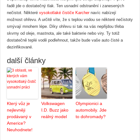
řadě jde o dostatečný tlak. Ten usnadní odstranění i zanesených
nečistot. Některé
vysokotlaké čističe Karcher
navíc nabízejí
možnost ohřevu. A určitě víte, že s teplou vodou se některé nečistoty
smývají mnohem lépe. Díky ohřevu si tak na vás nepřijdou třeba
skvrny od oleje, mastnota, ale také bakterie nebo viry. Ty totiž
dostatečně teplé vodě podlehnout, takže bude vaše auto čisté a
dezinfikované.
další články
Který vůz je
Volkswagen
Olympionici a
nejlevněji
I.D. Buzz jako
automobily. Jde
prodávaný v
reálný model
to dohromady?
Americe?
Neuhodnete!