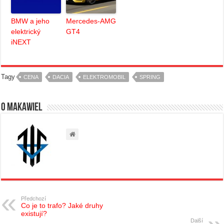
BMW a jeho
Mercedes-AMG
elektrický
GT4
iNEXT
Tagy
CENA
DACIA
ELEKTROMOBIL
SPRING
O Makawiel
Předchozí
Co je to trafo? Jaké druhy
existují?
Další