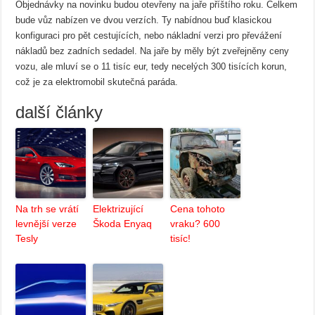
Objednávky na novinku budou otevřeny na jaře příštího roku. Celkem
bude vůz nabízen ve dvou verzích. Ty nabídnou buď klasickou
konfiguraci pro pět cestujících, nebo nákladní verzi pro převážení
nákladů bez zadních sedadel. Na jaře by měly být zveřejněny ceny
vozu, ale mluví se o 11 tisíc eur, tedy necelých 300 tisících korun,
což je za elektromobil skutečná paráda.
další články
Na trh se vrátí
Elektrizující
Cena tohoto
levnější verze
Škoda Enyaq
vraku? 600
Tesly
tisíc!