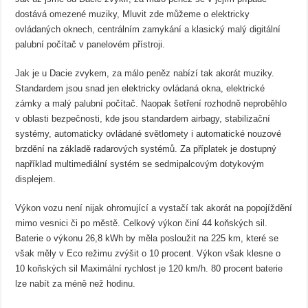
dostává omezené muziky, Mluvit zde můžeme o elektricky
ovládaných oknech, centrálním zamykání a klasický malý digitální
palubní počítač v panelovém přístroji.
Jak je u Dacie zvykem, za málo peněz nabízí tak akorát muziky.
Standardem jsou snad jen elektricky ovládaná okna, elektrické
zámky a malý palubní počítač. Naopak šetření rozhodně neproběhlo
v oblasti bezpečnosti, kde jsou standardem airbagy, stabilizační
systémy, automaticky ovládané světlomety i automatické nouzové
brzdění na základě radarových systémů. Za příplatek je dostupný
například multimediální systém se sedmipalcovým dotykovým
displejem.
Výkon vozu není nijak ohromující a vystačí tak akorát na popojíždění
mimo vesnici či po městě. Celkový výkon činí 44 koňských sil.
Baterie o výkonu 26,8 kWh by měla posloužit na 225 km, které se
však měly v Eco režimu zvýšit o 10 procent. Výkon však klesne o
10 koňských sil Maximální rychlost je 120 km/h. 80 procent baterie
lze nabít za méně než hodinu.