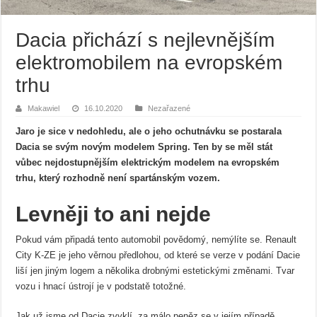
Dacia přichází s nejlevnějším
elektromobilem na evropském
trhu
Makawiel
16.10.2020
Nezařazené
Jaro je sice v nedohledu, ale o jeho ochutnávku se postarala
Dacia se svým novým modelem Spring. Ten by se měl stát
vůbec nejdostupnějším elektrickým modelem na evropském
trhu, který rozhodně není spartánským vozem.
Levněji to ani nejde
Pokud vám připadá tento automobil povědomý, nemýlíte se. Renault
City K-ZE je jeho věrnou předlohou, od které se verze v podání Dacie
liší jen jiným logem a několika drobnými estetickými změnami. Tvar
vozu i hnací ústrojí je v podstatě totožné.
Jak už jsme od Dacie zvyklí, za málo peněz se v jejím případě