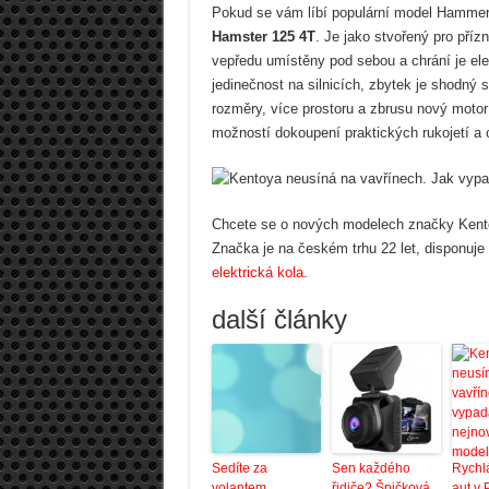
Pokud se vám líbí populární model Hammer 
Hamster 125 4T
. Je jako stvořený pro příz
vepředu umístěny pod sebou a chrání je ele
jedinečnost na silnicích, zbytek je shodný
rozměry, více prostoru a zbrusu nový motor
možností dokoupení praktických rukojetí a oc
Chcete se o nových modelech značky Kent
Značka je na českém trhu 22 let, disponuje 
elektrická kola
.
další články
Sedíte za
Sen každého
Rychl
volantem
řidiče? Špičková
aut v 