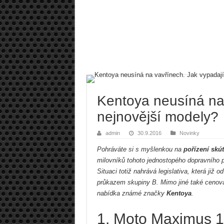
Kentoya neusíná na 
nejnovější modely?
admin
30.9.2016
Novinky
Pohráváte si s myšlenkou na
pořízení skút
milovníků tohoto jednostopého dopravního pr
Situaci totiž nahrává legislativa, která již
průkazem skupiny B. Mimo jiné také cenová 
nabídka známé značky
Kentoya
.
1. Moto Maximus 