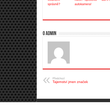
správně?
autokamera!
O admin
Předchozí
Tajemství jmen značek
Autopub.cz © Copyright 2026