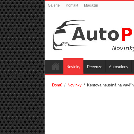
Galerie
Kontakt
Magazín
Novinky
Recenze
Autosalony
Domů
/
Novinky
/
Kentoya neusíná na vavřín