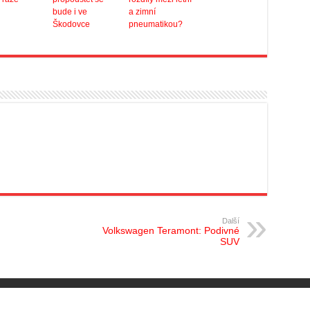
bude i ve
a zimní
Škodovce
pneumatikou?
Další
Volkswagen Teramont: Podivné
SUV