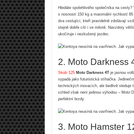
Hledáte spolehlivého společníka na cesty? 
s nosností 150 kg a maximální rychlostí 85
dva cestující, kteří pravidelně zdolávají 
stejně dobře cítí i ve městě. Navzdory vět
ukočíruje i nezkušený jezdec.
2. Moto Darkness 
Skútr 125
Moto Darkness
4T
je jasnou volb
vypadá jako futuristická stíhačka. Jedineč
technických inovacích, ale bedlivě sleduje 
vzhled však není jedinou výhodou – Moto D
perfektní brzdy.
3. Moto Hamster 1