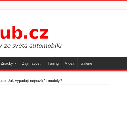
Značky
Zajímavosti
Tuning
Videa
Galerie
ech. Jak vypadají nejnovější modely?