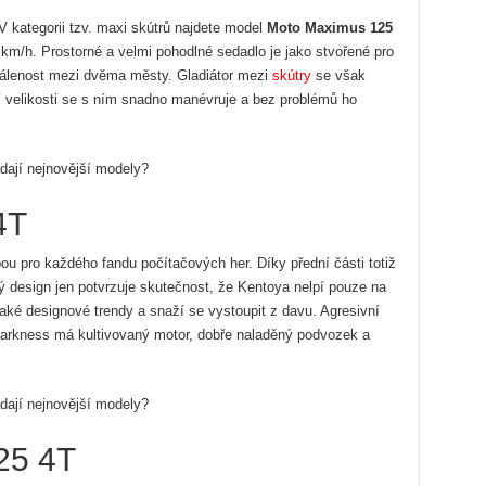
V kategorii tzv. maxi skútrů najdete model
Moto Maximus 125
 km/h. Prostorné a velmi pohodlné sedadlo je jako stvořené pro
vzdálenost mezi dvěma městy. Gladiátor mezi
skútry
se však
ší velikosti se s ním snadno manévruje a bez problémů ho
4T
ou pro každého fandu počítačových her. Díky přední části totiž
ný design jen potvrzuje skutečnost, že Kentoya nelpí pouze na
také designové trendy a snaží se vystoupit z davu. Agresivní
arkness má kultivovaný motor, dobře naladěný podvozek a
25 4T