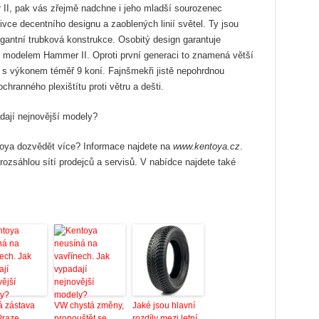
II, pak vás zřejmě nadchne i jeho mladší sourozenec
nivce decentního designu a zaoblených linií světel. Ty jsou
gantní trubková konstrukce. Osobitý design garantuje
 s modelem Hammer II. Oproti první generaci to znamená větší
 s výkonem téměř 9 koní. Fajnšmekři jistě nepohrdnou
hranného plexištítu proti větru a dešti.
oya dozvědět více? Informace najdete na
www.kentoya.cz
.
rozsáhlou sítí prodejců a servisů. V nabídce najdete také
á zástava
VW chystá změny,
Jaké jsou hlavní
Praze
propouštět se
rozdíly mezi letní