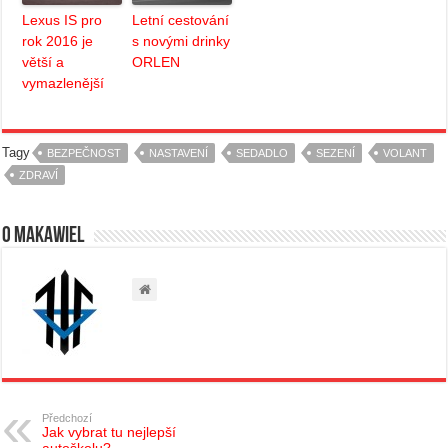
Lexus IS pro
Letní cestování
rok 2016 je
s novými drinky
větší a
ORLEN
vymazlenější
Tagy
BEZPEČNOST
NASTAVENÍ
SEDADLO
SEZENÍ
VOLANT
ZDRAVÍ
O Makawiel
Předchozí
Jak vybrat tu nejlepší