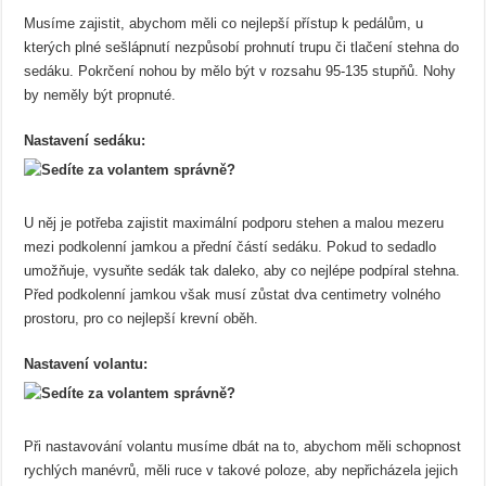
Musíme zajistit, abychom měli co nejlepší přístup k pedálům, u
kterých plné sešlápnutí nezpůsobí prohnutí trupu či tlačení stehna do
sedáku. Pokrčení nohou by mělo být v rozsahu 95-135 stupňů. Nohy
by neměly být propnuté.
Nastavení sedáku:
U něj je potřeba zajistit maximální podporu stehen a malou mezeru
mezi podkolenní jamkou a přední částí sedáku. Pokud to sedadlo
umožňuje, vysuňte sedák tak daleko, aby co nejlépe podpíral stehna.
Před podkolenní jamkou však musí zůstat dva centimetry volného
prostoru, pro co nejlepší krevní oběh.
Nastavení volantu:
Při nastavování volantu musíme dbát na to, abychom měli schopnost
rychlých manévrů, měli ruce v takové poloze, aby nepřicházela jejich