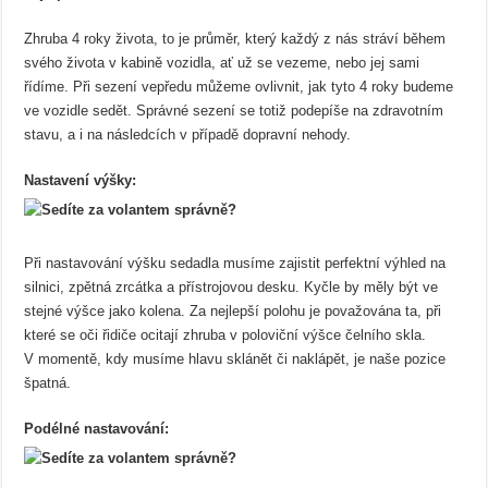
Zhruba 4 roky života, to je průměr, který každý z nás stráví během
svého života v kabině vozidla, ať už se vezeme, nebo jej sami
řídíme. Při sezení vepředu můžeme ovlivnit, jak tyto 4 roky budeme
ve vozidle sedět. Správné sezení se totiž podepíše na zdravotním
stavu, a i na následcích v případě dopravní nehody.
Nastavení výšky:
Při nastavování výšku sedadla musíme zajistit perfektní výhled na
silnici, zpětná zrcátka a přístrojovou desku. Kyčle by měly být ve
stejné výšce jako kolena. Za nejlepší polohu je považována ta, při
které se oči řidiče ocitají zhruba v poloviční výšce čelního skla.
V momentě, kdy musíme hlavu sklánět či naklápět, je naše pozice
špatná.
Podélné nastavování: