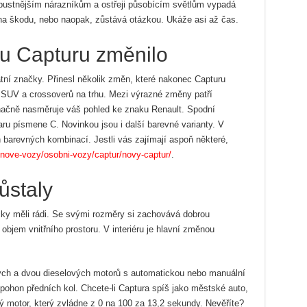
robustnějším nárazníkům a ostřeji působícím světlům vypadá
 na škodu, nebo naopak, zůstává otázkou. Ukáže asi až čas.
 u Capturu změnilo
atní značky. Přinesl několik změn, které nakonec Capturu
h SUV a crossoverů na trhu. Mezi výrazné změny patří
značně nasměruje váš pohled ke znaku Renault. Spodní
aru písmene C. Novinkou jsou i další barevné varianty. V
barevných kombinací. Jestli vás zajímají aspoň některé,
/nove-vozy/osobni-vozy/captur/novy-captur/
.
ůstaly
cky měli rádi. Se svými rozměry si zachovává dobrou
 objem vnitřního prostoru. V interiéru je hlavní změnou
ých a dvou dieselových motorů s automatickou nebo manuální
ohon předních kol. Chcete-li Captura spíš jako městské auto,
ý motor, který zvládne z 0 na 100 za 13,2 sekundy. Nevěříte?