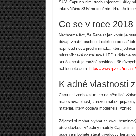
SUV. Captur s nimi trochu sjednotil, díky 
jako většina SUV na dnešním trhu. Je-li to
Co se v roce 2018
Nechceme říct, že Renault jen kopíruje ost
dávají vlastní osobnost odlišnou od dalšíc
například nová přední mřížka, která jedno
nárazník také dostal nová LED světla ve tv
současnosti je možné poskládat 36 různých 
nahlédněte sem:
https://www.rpz.cz/renault
Kladné vlastnosti z
Captur si zachoval to, co na něm lidé vždy
manévrovatelnost, zároveň nabízí přijatelný
materiál, který dodává modernější vzhled.
Zájemci si mohou vybrat ze dvou benzinov
převodovkou. Všechny modely Captur mají p
bude vám bohatě stačit tříválcový benzinov