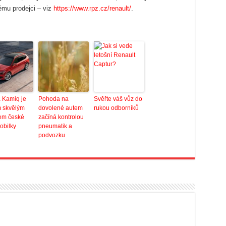
ému prodejci – viz
https://www.rpz.cz/renault/
.
 Kamiq je
Pohoda na
Svěřte váš vůz do
m skvělým
dovolené autem
rukou odborníků
em české
začíná kontrolou
obilky
pneumatik a
podvozku