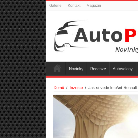
Galerie
Kontakt
Magazín
Novinky
Recenze
Autosalony
Domů
/
Inzerce
/
Jak si vede letošní Renault