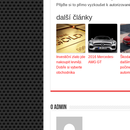
Přijďte si to přímo vyzkoušet k autorizovan
další články
Investiční zlato jde
2016 Mercedes-
Škoda
nakoupit levněji.
AMG GT
další
Dobře si vyberte
počin
obchodníka
autom
O admin