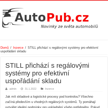
Domů
/
Inzerce
/
STILL přichází s regálovými systémy pro efektivní
uspořádání skladu
STILL přichází s regálovými
systémy pro efektivní
uspořádání skladu
admin
31.1.2022
Inzerce
Jak mít skladové a logistické procesy pod kontrolou? Všechno
začíná především u vhodných regálových systémů. Ty pomáhají
vytvářet ideální podmínky pro uskladnění všeho potřebného. Pokud