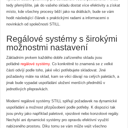
tedy přemýšlíte, jak do vašeho skladu dostat více efektivity a získat
místo, kde všechny procesy běží jako na drátkách, bude se vám
hodit následující článek s praktickými radami a informacemi o
novinkách od společnosti STILL.
Regálové systémy s širokými
možnostmi nastavení
Základním prvkem každého dobře zařízeného skladu jsou
pořádné
regálové systémy
. Co konkrétně to znamená se z velké
části odvíjí podle toho, jaké věci potřebujete skladovat. Jiné
požadavky máte na sklad, kam se věci dávají na celých paletách, a
jinak bude vypadat uspořádání uložení menších předmětů v
jednotlivých přepravkách.
Moderní regálové systémy STILL splňují požadavek na dynamické
uspořádání a možnost přizpůsobení podle potřeby. K dispozici tak
jsou prvky jako například paletové, vjezdové nebo konzolové regály.
Nechybí ani dynamické systémy pro opravdu efektivní využití
nabízeného prostoru. Díky tomu se vám může vejít všechno