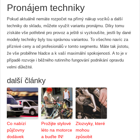
Pronájem techniky
Pokud aktuálně nemáte rozpočet na přímý nákup vozíků a další
techniky do skladu, můžete využít variantu pronájmu. Díky tomu
získáte vše potřebné pro provoz a ještě si vyzkoušíte, jestli by dané
modely techniky byly tou správnou variantou. To všechno navíc za
příznivé ceny a od profesionálů v tomto segmentu. Máte tak jistotu,
že vše proběhne hladce a k vaší maximální spokojenosti. A to je v
případě rozvoje i běžného rutinního fungování podnikání opravdu
velmi důležité.
další články
Co nabízí
Prožijte stylové
Zlozvyky, které
půjčovny
léto na motorce
mohou
dodávek
a buďte IN!
způsobit