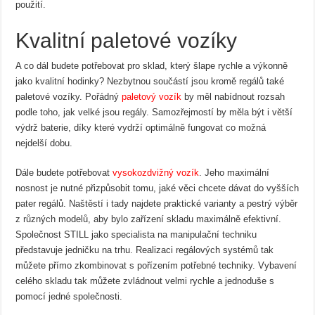
použití.
Kvalitní paletové vozíky
A co dál budete potřebovat pro sklad, který šlape rychle a výkonně
jako kvalitní hodinky? Nezbytnou součástí jsou kromě regálů také
paletové vozíky. Pořádný
paletový vozík
by měl nabídnout rozsah
podle toho, jak velké jsou regály. Samozřejmostí by měla být i větší
výdrž baterie, díky které vydrží optimálně fungovat co možná
nejdelší dobu.
Dále budete potřebovat
vysokozdvižný vozík
. Jeho maximální
nosnost je nutné přizpůsobit tomu, jaké věci chcete dávat do vyšších
pater regálů. Naštěstí i tady najdete praktické varianty a pestrý výběr
z různých modelů, aby bylo zařízení skladu maximálně efektivní.
Společnost STILL jako specialista na manipulační techniku
představuje jedničku na trhu. Realizaci regálových systémů tak
můžete přímo zkombinovat s pořízením potřebné techniky. Vybavení
celého skladu tak můžete zvládnout velmi rychle a jednoduše s
pomocí jedné společnosti.