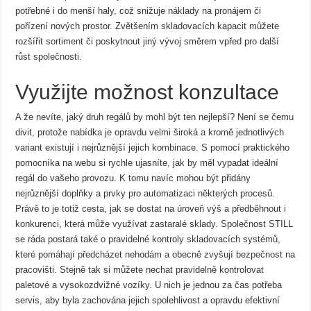
potřebné i do menší haly, což snižuje náklady na pronájem či
pořízení nových prostor. Zvětšením skladovacích kapacit můžete
rozšířit sortiment či poskytnout jiný vývoj směrem vpřed pro další
růst společnosti.
Využijte možnost konzultace
A že nevíte, jaký druh regálů by mohl být ten nejlepší? Není se čemu
divit, protože nabídka je opravdu velmi široká a kromě jednotlivých
variant existují i nejrůznější jejich kombinace. S pomocí praktického
pomocníka na webu si rychle ujasníte, jak by měl vypadat ideální
regál do vašeho provozu. K tomu navíc mohou být přidány
nejrůznější doplňky a prvky pro automatizaci některých procesů.
Právě to je totiž cesta, jak se dostat na úroveň výš a předběhnout i
konkurenci, která může využívat zastaralé sklady. Společnost STILL
se ráda postará také o pravidelné kontroly skladovacích systémů,
které pomáhají předcházet nehodám a obecně zvyšují bezpečnost na
pracovišti. Stejně tak si můžete nechat pravidelně kontrolovat
paletové a vysokozdvižné vozíky. U nich je jednou za čas potřeba
servis, aby byla zachována jejich spolehlivost a opravdu efektivní