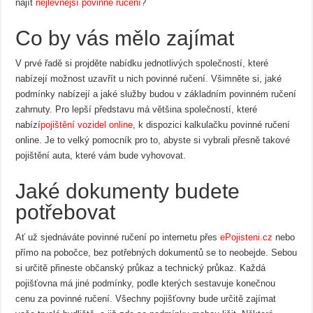
najít
nejlevnější povinné ručení
?
Co by vás mělo zajímat
V prvé řadě si projděte nabídku jednotlivých společností, které
nabízejí možnost uzavřít u nich povinné ručení. Všimněte si, jaké
podmínky nabízejí a jaké služby budou v základním povinném ručení
zahrnuty. Pro lepší představu má většina společností, které
nabízí
pojištění vozidel online
, k dispozici kalkulačku povinné ručení
online. Je to velký pomocník pro to, abyste si vybrali přesně takové
pojištění auta, které vám bude vyhovovat.
Jaké dokumenty budete
potřebovat
Ať už sjednáváte povinné ručení po internetu přes
ePojisteni.cz
nebo
přímo na pobočce, bez potřebných dokumentů se to neobejde. Sebou
si určitě přineste občanský průkaz a technický průkaz. Každá
pojišťovna má jiné podmínky, podle kterých sestavuje konečnou
cenu za povinné ručení. Všechny pojišťovny bude určitě zajímat