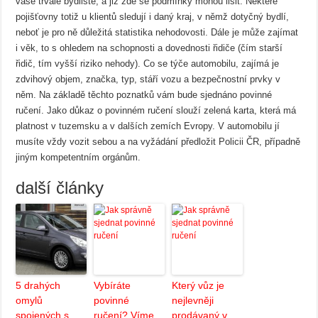
vaše trvalé bydliště, a již zde se podmínky mohou lišit. Některé
pojišťovny totiž u klientů sledují i daný kraj, v němž dotyčný bydlí,
neboť je pro ně důležitá statistika nehodovosti. Dále je může zajímat
i věk, to s ohledem na schopnosti a dovednosti řidiče (čím starší
řidič, tím vyšší riziko nehody). Co se týče automobilu, zajímá je
zdvihový objem, značka, typ, stáří vozu a bezpečnostní prvky v
něm. Na základě těchto poznatků vám bude sjednáno povinné
ručení. Jako důkaz o povinném ručení slouží zelená karta, která má
platnost v tuzemsku a v dalších zemích Evropy. V automobilu jí
musíte vždy vozit sebou a na vyžádání předložit Policii ČR, případně
jiným kompetentním orgánům.
další články
5 drahých
Vybíráte
Který vůz je
omylů
povinné
nejlevněji
spojených s
ručení? Víme,
prodávaný v