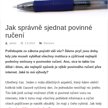
Jak správně sjednat povinné
ručení
admin
2.8.2014
Recenze
Potřebujete ze zákona pojistit váš vůz? Dávno pryč jsou doby,
kdy jste museli vyběhat všechny instituce a zjišťovat nejlepší
podmíny smlouvy o povinném ručení. Ano, sice to takto lze
dělat i dnes, ale nejlepší způsob je výběr povinného ručení přes
internet. Jaké to má výhody?
Ušetřený čas. Jeden z mála důležitých aspektů, který lidem ulehčí
kolikrát tolik časově vytížený den, že jednoduše nestíhají nic jiného.
Tito lidé jistě uvítají možnost zřídit si povinné ručení vozu na
internetu, kde k tomu mají všechny potřebné informace a výčet
všech pojišťoven je natolik obsáhlý, že mají z čeho vybírat. Jak tedy