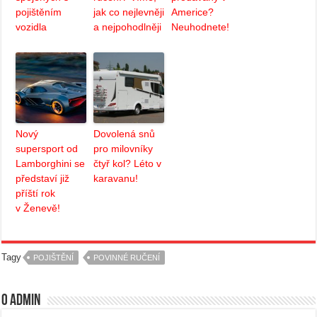
pojištěním
jak co nejlevněji
Americe?
vozidla
a nejpohodlněji
Neuhodnete!
Nový
Dovolená snů
supersport od
pro milovníky
Lamborghini se
čtyř kol? Léto v
představí již
karavanu!
příští rok
v Ženevě!
Tagy
POJIŠTĚNÍ
POVINNÉ RUČENÍ
O admin