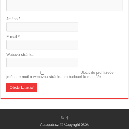
Jméno
*
E-mail
*
Webová stránka
Uložit do prohlížeče
jméno, e-mail a webovou stránku pro budoucí komentáře.
Autopub.cz © Copyright 2026