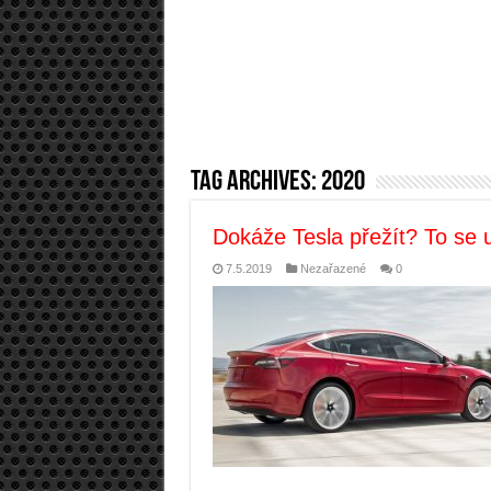
Tag Archives:
2020
Dokáže Tesla přežít? To se u
7.5.2019
Nezařazené
0