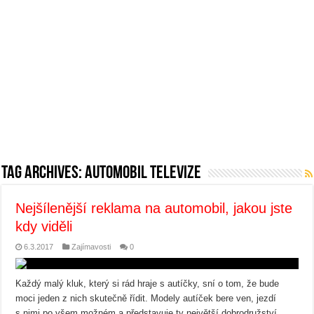
Tag Archives:
automobil televize
Nejšílenější reklama na automobil, jakou jste
kdy viděli
6.3.2017
Zajímavosti
0
Každý malý kluk, který si rád hraje s autíčky, sní o tom, že bude
moci jeden z nich skutečně řídit. Modely autíček bere ven, jezdí
s nimi po všem možném a představuje ty největší dobrodružství,