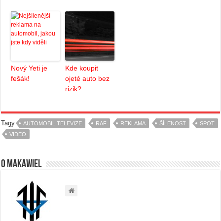
Nový Yeti je
Kde koupit
fešák!
ojeté auto bez
rizik?
Tagy
AUTOMOBIL TELEVIZE
RAF
REKLAMA
ŠÍLENOST
SPOT
VIDEO
O Makawiel