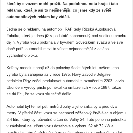
které by s vozem mohl prožít. Na podobnou notu hraje i tato
reklama, která je asi to nejšílenější, co jsme kdy ze světě
automobilových reklam kdy viděli.
Jedná se o reklamu na automobil RAF tedy Rižská Autobusová
Fabrika, který je dnes již v podstatě zapomenutý pod sedlinou prachu
dějin. Výroba vozu probíhala v bývalém Sovětském svazu a ve své
době patřil automobil mezi to vůbec nejmodernější z celého
východního bloku.
Kořeny modelu sahají až do poloviny šedesátých let, ovšem jeho
výroba byla zahájena až v roce 1976. Nový závod v Jelgavě
nedaleko Rigy začal produkovat automobil s označením 2203 Latvia.
Ukončení výroby přišlo po několika omlazeních v roce 1997, takže
se dá říci, že se vozu skutečně dařilo.
Automobil byl téměř pět metrů dlouhý a jeho šířka byla před dva
metry. V přední části vozu se nacházel zážehový čtyřválec o objemu
2,4 litru, který byl původně určen do Volhy 24. Tato pohonná jednotka
v závislosti na určení vozu dosahovala výkonu 62 až 72 kW a
prostřednictvím čtyřstupňové manuální převodovky poháněla zadní