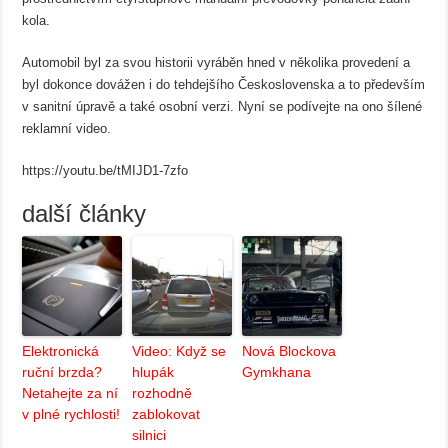
kola.
Automobil byl za svou historii vyráběn hned v několika provedení a
byl dokonce dovážen i do tehdejšího Československa a to především
v sanitní úpravě a také osobní verzi. Nyní se podívejte na ono šílené
reklamní video.
https://youtu.be/tMIJD1-7zfo
další články
Elektronická
Video: Když se
Nová Blockova
ruční brzda?
hlupák
Gymkhana
Netahejte za ní
rozhodně
v plné rychlosti!
zablokovat
silnici