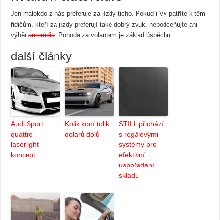
Jen málokdo z nás preferuje za jízdy ticho. Pokud i Vy patříte k těm
řidičům, kteří za jízdy preferují také dobrý zvuk, nepodceňujte ani
výběr
autorádia
. Pohoda za volantem je základ úspěchu.
další články
Audi Sport
Kolik koní tolik
STILL přichází
quattro
dolarů dolů
s regálovými
laserlight
systémy pro
koncept
efektivní
uspořádání
skladu