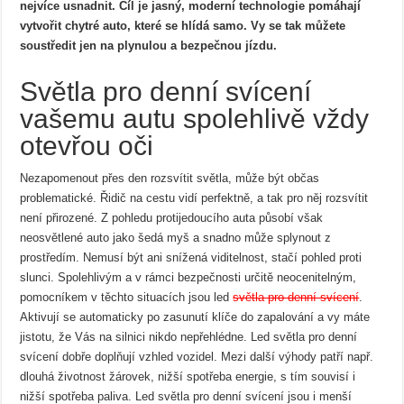
nejvíce usnadnit. Cíl je jasný, moderní technologie pomáhají
vytvořit chytré auto, které se hlídá samo. Vy se tak můžete
soustředit jen na plynulou a bezpečnou jízdu.
Světla pro denní svícení
vašemu autu spolehlivě vždy
otevřou oči
Nezapomenout přes den rozsvítit světla, může být občas
problematické. Řidič na cestu vidí perfektně, a tak pro něj rozsvítit
není přirozené. Z pohledu protijedoucího auta působí však
neosvětlené auto jako šedá myš a snadno může splynout z
prostředím. Nemusí být ani snížená viditelnost, stačí pohled proti
slunci. Spolehlivým a v rámci bezpečnosti určitě neocenitelným,
pomocníkem v těchto situacích jsou led
světla pro denní svícení
.
Aktivují se automaticky po zasunutí klíče do zapalování a vy máte
jistotu, že Vás na silnici nikdo nepřehlédne. Led světla pro denní
svícení dobře doplňují vzhled vozidel. Mezi další výhody patří např.
dlouhá životnost žárovek, nižší spotřeba energie, s tím souvisí i
nižší spotřeba paliva. Led světla pro denní svícení jsou i menší