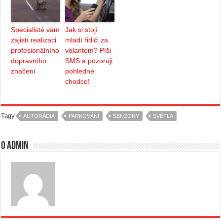
Specialisté vám
Jak si stojí
zajistí realizaci
mladí řidiči za
profesionálního
volantem? Píši
dopravního
SMS a pozoruji
značení
pohledné
chodce!
Tagy
AUTORÁDIA
PARKOVÁNÍ
SENZORY
SVĚTLA
O admin