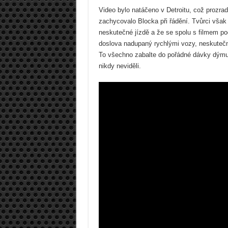
Video bylo natáčeno v Detroitu, což prozrad
zachycovalo Blocka při řádění. Tvůrci však 
neskutečné jízdě a že se spolu s filmem pod
doslova nadupaný rychlými vozy, neskuteč
To všechno zabalte do pořádné dávky dýmu
nikdy neviděli.