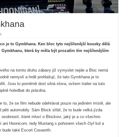
mkhana
a
 co je to Gymkhana. Ken bloc tyto nejšílenější kousky dělá
ou Gymkhanu, která by měla být prozatím tím nejšílenějším
nového na tomto druhu zábavy již vymyslet nejde a Bloc nemá
hodně nemyslí a hrdě prohlašují, že tato Gymkhana je to
ili. Jsou to poměrně dost silná slova, ovšem trailer na tuto
úplně holedbat do prázdna.
e to, že se film nebude odehrávat pouze na jediném místě, ale
 pěti automobily. Sám Block slíbil, že to bude velká jízda.
 osobností, které mluví o Blockovi, jaký je a co všechno
bí ani Hoonicorn, tedy Mustang s pohonem všech čtyř kol a
 bude také Excort Cosworth.