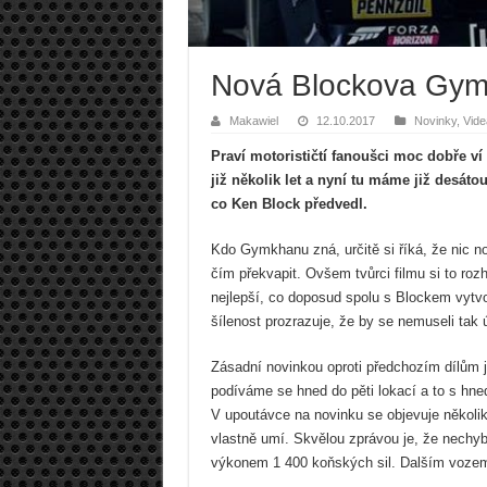
Nová Blockova Gy
Makawiel
12.10.2017
Novinky
,
Vide
Praví motorističtí fanoušci moc dobře ví
již několik let a nyní tu máme již desát
co Ken Block předvedl.
Kdo Gymkhanu zná, určitě si říká, že nic 
čím překvapit. Ovšem tvůrci filmu si to roz
nejlepší, co doposud spolu s Blockem vytvoř
šílenost prozrazuje, že by se nemuseli tak 
Zásadní novinkou oproti předchozím dílům j
podíváme se hned do pěti lokací a to s hned
V upoutávce na novinku se objevuje několik
vlastně umí. Skvělou zprávou je, že nechy
výkonem 1 400 koňských sil. Dalším vozem