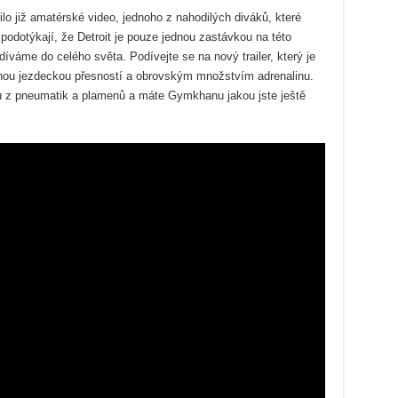
ilo již amatérské video, jednoho z nahodilých diváků, které
podotýkají, že Detroit je pouze jednou zastávkou na této
íváme do celého světa. Podívejte se na nový trailer, který je
nou jezdeckou přesností a obrovským množstvím adrenalinu.
 z pneumatik a plamenů a máte Gymkhanu jakou jste ještě