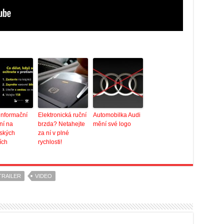
informační
Elektronická ruční
Automobilka Audi
ní na
brzda? Netahejte
mění své logo
ských
za ní v plné
ích
rychlosti!
TRAILER
VIDEO