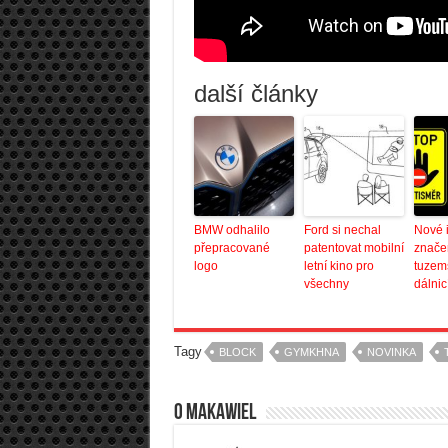
další články
BMW odhalilo
Ford si nechal
Nové 
přepracované
patentovat mobilní
znače
logo
letní kino pro
tuzem
všechny
dálnic
Tagy
BLOCK
GYMKHNA
NOVINKA
O Makawiel