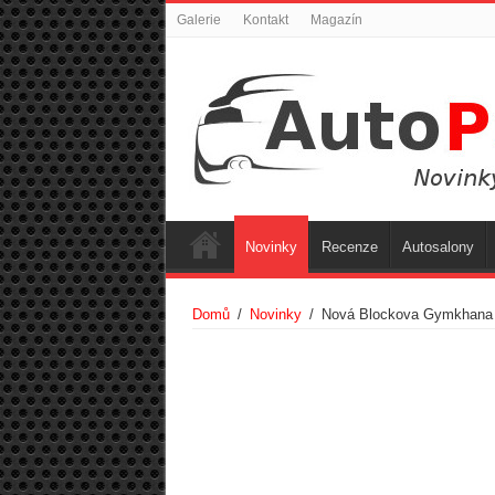
Galerie
Kontakt
Magazín
Novinky
Recenze
Autosalony
Domů
/
Novinky
/
Nová Blockova Gymkhana