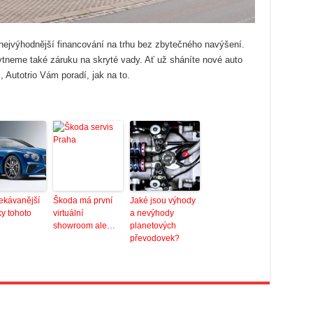
nejvýhodnější financování na trhu bez zbytečného navýšení.
ytneme také záruku na skryté vady. Ať už sháníte nové auto
, Autotrio Vám poradí, jak na to.
ekávanější
Škoda má první
Jaké jsou výhody
y tohoto
virtuální
a nevýhody
showroom ale…
planetových
převodovek?