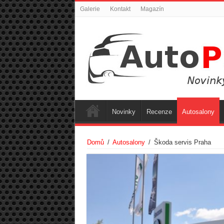
Galerie
Kontakt
Magazín
Novinky
Recenze
Autosalony
Domů
/
Autosalony
/
Škoda servis Praha