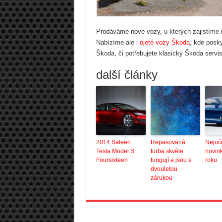
Prodáváme nové vozy, u kterých zajistíme 
Nabízíme ale i
ojeté vozy Škoda
, kde posk
Škoda, či potřebujete klasický Škoda servis
další články
2014 Saleen
Repasovaná
Nejoč
Tesla Model S
turba skvěle
novink
Foursixteen
fungují a jsou s
roku
dvouletou
zárukou