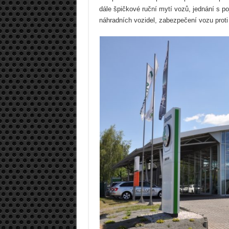
dále špičkové ruční mytí vozů, jednání s po
náhradních vozidel, zabezpečení vozu proti 