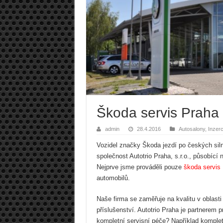
Škoda servis Praha
admin
28.4.2016
Autosalony
,
Inzer
Vozidel značky Škoda jezdí po českých siln
společnost Autotrio Praha, s.r.o., působící 
Nejprve jsme prováděli pouze
škoda servis
automobilů.
Naše firma se zaměřuje na kvalitu v oblasti 
příslušenství. Autotrio Praha je partnerem
kompletní servisní péče? Například kompletn