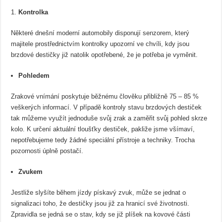
Kontrolka
Některé dnešní moderní automobily disponují senzorem, který
majitele prostřednictvím kontrolky upozorní ve chvíli, kdy jsou
brzdové destičky již natolik opotřebené, že je potřeba je vyměnit.
Pohledem
Zrakové vnímání poskytuje běžnému člověku přibližně 75 – 85 %
veškerých informací. V případě kontroly stavu brzdových destiček
tak můžeme využít jednoduše svůj zrak a zaměřit svůj pohled skrze
kolo. K určení aktuální tloušťky destiček, pakliže jsme všímaví,
nepotřebujeme tedy žádné speciální přístroje a techniky. Trocha
pozornosti úplně postačí.
Zvukem
Jestliže slyšíte během jízdy pískavý zvuk, může se jednat o
signalizaci toho, že destičky jsou již za hranicí své životnosti.
Zpravidla se jedná se o stav, kdy se již plíšek na kovové části