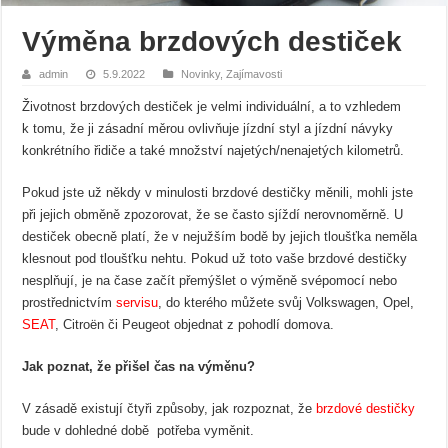
Výměna brzdových destiček
admin
5.9.2022
Novinky
,
Zajímavosti
Životnost brzdových destiček je velmi individuální, a to vzhledem
k tomu, že ji zásadní měrou ovlivňuje jízdní styl a jízdní návyky
konkrétního řidiče a také množství najetých/nenajetých kilometrů.
Pokud jste už někdy v minulosti brzdové destičky měnili, mohli jste
při jejich obměně zpozorovat, že se často sjíždí nerovnoměrně. U
destiček obecně platí, že v nejužším bodě by jejich tloušťka neměla
klesnout pod tloušťku nehtu. Pokud už toto vaše brzdové destičky
nesplňují, je na čase začít přemýšlet o výměně svépomocí nebo
prostřednictvím
servisu
, do kterého můžete svůj Volkswagen, Opel,
SEAT
, Citroën či Peugeot objednat z pohodlí domova.
Jak poznat, že přišel čas na výměnu?
V zásadě existují čtyři způsoby, jak rozpoznat, že
brzdové destičky
bude v dohledné době potřeba vyměnit.