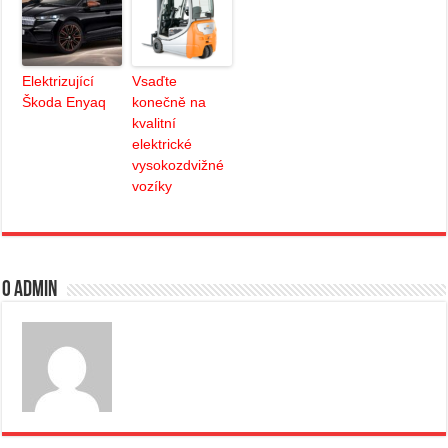
Elektrizující
Vsaďte
Škoda Enyaq
konečně na
kvalitní
elektrické
vysokozdvižné
vozíky
O admin