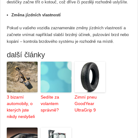
destičky začne třít o kotouč, což dříve či později rozhodně uslyšíte.
Změna jízdních vlastností
Pokud u vašeho vozidla zaznamenáte změny jízdních vlastností a
začnete vnímat například slabší brzdný účinek, pulzování brzd nebo
kopání – kontrola brzdového systému je rozhodně na místě.
další články
3 bizarní
Sedíte za
Zimní pneu
automobily, o
volantem
GoodYear
kterých jste
správně?
UltraGrip 9
nikdy neslyšeli