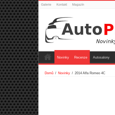
Galerie
Kontakt
Magazín
Novinky
Recenze
Autosalony
Domů
/
Novinky
/
2014 Alfa Romeo 4C