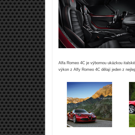
Alfa Romeo 4C je výbornou ukázkou italské
výkon z Alfy Romeo 4C dělají jeden z nejle