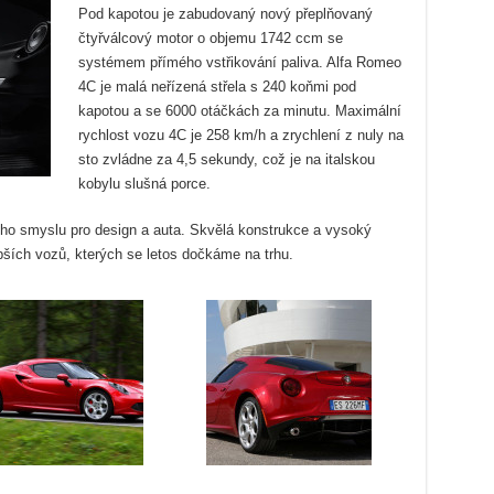
Pod kapotou je zabudovaný nový přeplňovaný
čtyřválcový motor o objemu 1742 ccm se
systémem přímého vstřikování paliva. Alfa Romeo
4C je malá neřízená střela s 240 koňmi pod
kapotou a se 6000 otáčkách za minutu. Maximální
rychlost vozu 4C je 258 km/h a zrychlení z nuly na
sto zvládne za 4,5 sekundy, což je na italskou
kobylu slušná porce.
ho smyslu pro design a auta. Skvělá konstrukce a vysoký
pších vozů, kterých se letos dočkáme na trhu.