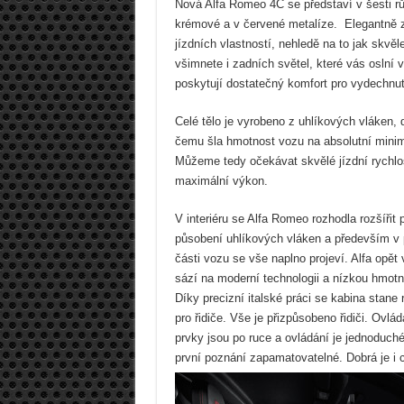
Nová Alfa Romeo 4C se představí v šesti rů
krémové a v červené metalíze. Elegantně z
jízdních vlastností, nehledě na to jak skvěl
všimnete i zadních světel, které vás oslní
poskytují dostatečný komfort pro vydechnut
Celé tělo je vyrobeno z uhlíkových vláken, 
čemu šla hmotnost vozu na absolutní mini
Můžeme tedy očekávat skvělé jízdní rychlos
maximální výkon.
V interiéru se Alfa Romeo rozhodla rozšířit 
působení uhlíkových vláken a především v 
části vozu se vše naplno projeví. Alfa opět
sází na moderní technologii a nízkou hmotn
Díky precizní italské práci se kabina stane 
pro řidiče. Vše je přizpůsobeno řidiči. Ovlád
prvky jsou po ruce a ovládání je jednoduché
první poznání zapamatovatelné. Dobrá je i ce