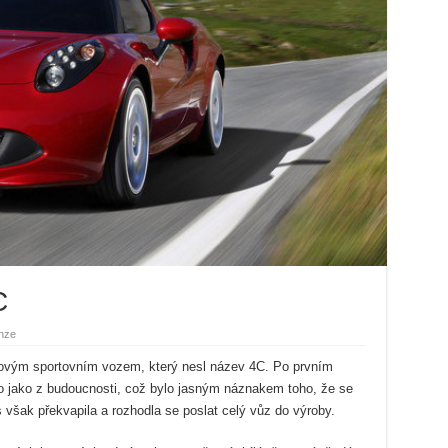
C
nze
novým sportovním vozem, který nesl název 4C. Po prvním
o jako z budoucnosti, což bylo jasným náznakem toho, že se
však překvapila a rozhodla se poslat celý vůz do výroby.