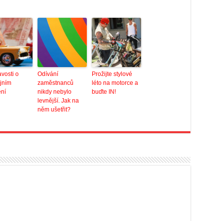
vosti o
Odívání
Prožijte stylové
jním
zaměstnanců
léto na motorce a
ění
nikdy nebylo
buďte IN!
levnější. Jak na
něm ušetřit?