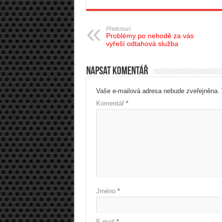
Předchozí
Problémy po nehodě za vás
vyřeší odtahová služba
Napsat komentář
Vaše e-mailová adresa nebude zveřejněna.
Komentář
*
Jméno
*
E-mail
*