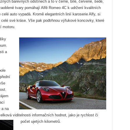
zných barevných odstínech a to v černé, bílé, červené, šedé,
aoblené tvary pomáhají Alfě Romeo 4C k udržení kvalitních
e celé auto vypadá. Kromě elegantních linií karoserie Alfy, si
 v celé své kráse. Vše pak podtrhnou výfukové koncovky, které
í motoru.
díky
mum.
ti a
pole
přední
 vše
ost.
rájem
ací
 a na
lková viditelnosti informačních hodnot, jako je rychlost či
počet ujetých kilometrů.