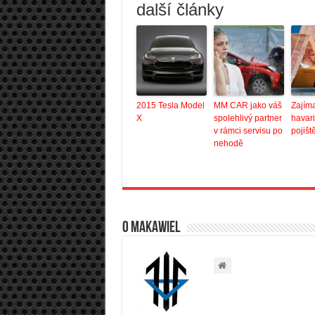
další články
2015 Tesla Model
MM CAR jako váš
Zajíma
X
spolehlivý partner
havari
v rámci servisu po
pojišt
nehodě
O Makawiel