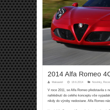
2014 Alfa Romeo 4
Makawiel
18.6.2014
Novinky
,
Rece
V roce 2011, se Alfa Romeo představila s 
nahlédnutí do celého konceptu vše vypadal
nikdy do výroby nedostane. Alfa Romeo nás 