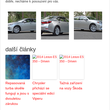
dobře, necháme k posouzení pro vás.
další články
Repasovaná
Chrysler
Tažná zařízení
turba skvěle
přichází se
na vozy Škoda
fungují a jsou s
speciální edicí
dvouletou
Viperu
zárukou