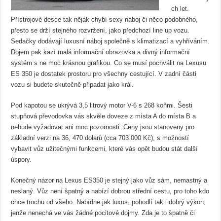
ch let.
Přístrojové desce tak nějak chybí sexy náboj či něco podobného,
přesto se drží stejného rozvržení, jako předchozí line up vozu.
Sedačky dodávají luxusní náboj společně s klimatizací a vyhříváním.
Dojem pak kazí malá informační obrazovka a divný informační
systém s ne moc krásnou grafikou. Co se musí pochválit na Lexusu
ES 350 je dostatek prostoru pro všechny cestující. V zadní části
vozu si budete skutečně připadat jako král.
Pod kapotou se ukrývá 3,5 litrový motor V-6 s 268 koňmi. Šesti
stupňová převodovka vás skvěle doveze z místa A do místa B a
nebude vyžadovat ani moc pozornosti. Ceny jsou stanoveny pro
základní verzi na 36, 470 dolarů (cca 703 000 Kč), s možností
vybavit vůz užitečnými funkcemi, které vás opět budou stát další
úspory.
Konečný názor na Lexus ES350 je stejný jako vůz sám, nemastný a
neslaný. Vůz není špatný a nabízí dobrou střední cestu, pro toho kdo
chce trochu od všeho. Nabídne jak luxus, pohodlí tak i dobrý výkon,
jenže nenechá ve vás žádné pocitové dojmy. Zda je to špatně či