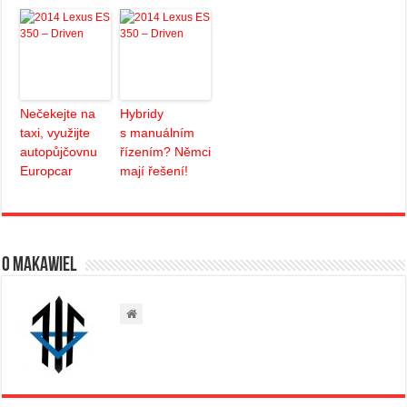
Nečekejte na
Hybridy
taxi, využijte
s manuálním
autopůjčovnu
řízením? Němci
Europcar
mají řešení!
O Makawiel