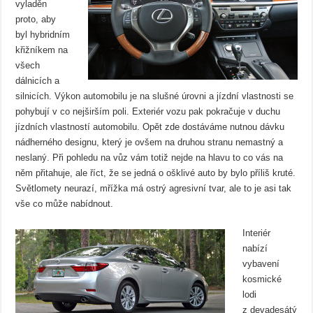
vyladěn
proto, aby
byl hybridním
křižníkem na
všech
dálnicích a
silnicích. Výkon automobilu je na slušné úrovni a jízdní vlastnosti se
pohybují v co nejširším poli. Exteriér vozu pak pokračuje v duchu
jízdních vlastností automobilu. Opět zde dostáváme nutnou dávku
nádherného designu, který je ovšem na druhou stranu nemastný a
neslaný. Při pohledu na vůz vám totiž nejde na hlavu to co vás na
něm přitahuje, ale říct, že se jedná o ošklivé auto by bylo příliš kruté.
Světlomety neurazí, mřížka má ostrý agresivní tvar, ale to je asi tak
vše co může nabídnout.
Interiér
nabízí
vybavení
kosmické
lodi
z devadesátý