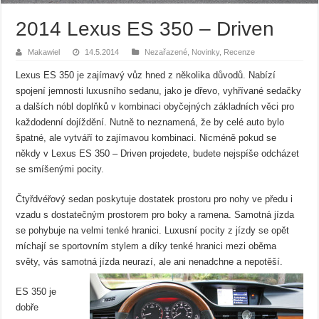
2014 Lexus ES 350 – Driven
Makawiel
14.5.2014
Nezařazené
,
Novinky
,
Recenze
Lexus ES 350 je zajímavý vůz hned z několika důvodů. Nabízí
spojení jemnosti luxusního sedanu, jako je dřevo, vyhřívané sedačky
a dalších nóbl doplňků v kombinaci obyčejných základních věci pro
každodenní dojíždění. Nutně to neznamená, že by celé auto bylo
špatné, ale vytváří to zajímavou kombinaci. Nicméně pokud se
někdy v Lexus ES 350 – Driven projedete, budete nejspíše odcházet
se smíšenými pocity.
Čtyřdvéřový sedan poskytuje dostatek prostoru pro nohy ve předu i
vzadu s dostatečným prostorem pro boky a ramena. Samotná jízda
se pohybuje na velmi tenké hranici. Luxusní pocity z jízdy se opět
míchají se sportovním stylem a díky tenké hranici mezi oběma
světy, vás samotná jízda neurazí, ale ani nenadchne a nepotěší.
ES 350 je
dobře