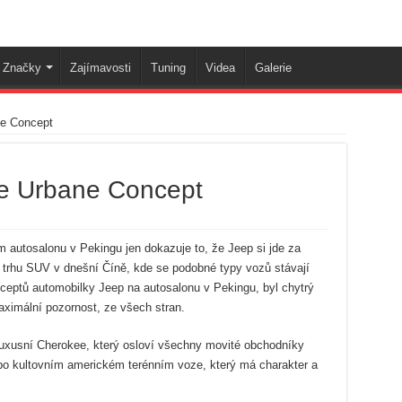
Značky
Zajímavosti
Tuning
Videa
Galerie
e Concept
e Urbane Concept
m autosalonu v Pekingu jen dokazuje to, že Jeep si jde za
 trhu SUV v dnešní Číně, kde se podobné typy vozů stávají
ceptů automobilky Jeep na autosalonu v Pekingu, byl chytrý
maximální pozornost, ze všech stran.
uxusní Cherokee, který osloví všechny movité obchodníky
ží po kultovním americkém terénním voze, který má charakter a