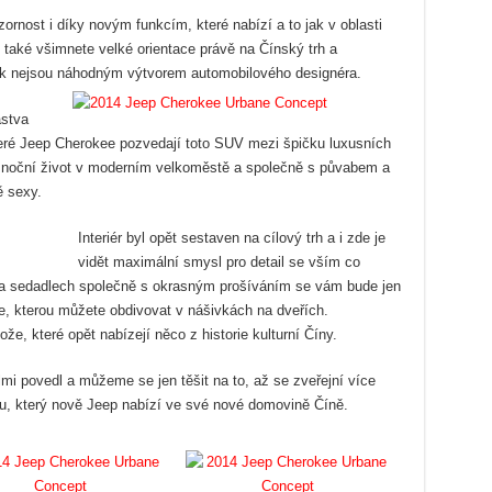
rnost i díky novým funkcím, které nabízí a to jak v oblasti
 si také všimnete velké orientace právě na Čínský trh a
 tak nejsou náhodným výtvorem automobilového designéra.
astva
které Jeep Cherokee pozvedají toto SUV mezi špičku luxusních
e noční život v moderním velkoměstě a společně s půvabem a
ě sexy.
Interiér byl opět sestaven na cílový trh a i zde je
vidět maximální smysl pro detail se vším co
a sedadlech společně s okrasným prošíváním se vám bude jen
fie, kterou můžete obdivovat v nášivkách na dveřích.
, které opět nabízejí něco z historie kulturní Číny.
i povedl a můžeme se jen těšit na to, až se zveřejní více
u, který nově Jeep nabízí ve své nové domovině Číně.