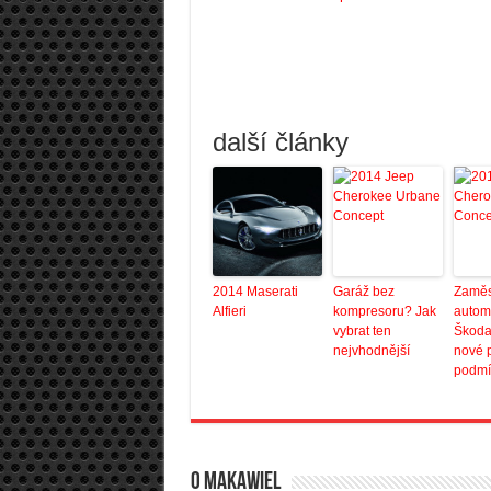
další články
2014 Maserati
Garáž bez
Zaměs
Alfieri
kompresoru? Jak
autom
vybrat ten
Škoda
nejvhodnější
nové 
podmí
O Makawiel