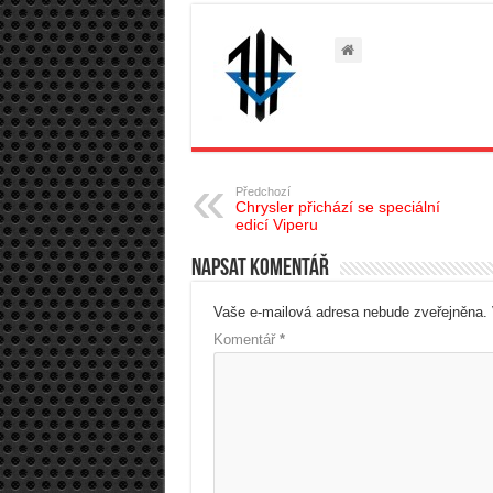
Předchozí
Chrysler přichází se speciální
edicí Viperu
Napsat komentář
Vaše e-mailová adresa nebude zveřejněna.
Komentář
*