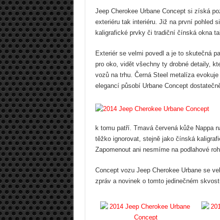
Jeep Cherokee Urbane Concept si získá pozo
exteriéru tak interiéru. Již na první pohled
kaligrafické prvky či tradiční čínská okna
Exteriér se velmi povedl a je to skutečná p
pro oko, vidět všechny ty drobné detaily, 
vozů na trhu. Černá Steel metalíza evokuj
elegancí působí Urbane Concept dostatečn
k tomu patří. Tmavá červená kůže Nappa n
těžko ignorovat, stejně jako čínská kaligra
Zapomenout ani nesmíme na podlahové rohože
Concept vozu Jeep Cherokee Urbane se velm
zpráv a novinek o tomto jedinečném skvost