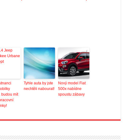
tnanci
Tyhle auta by jste
Nový model Fiat
obilky
nechtěli nabourat!
500x nabídne
 budou mít
spoustu zábavy
pracovní
nky!