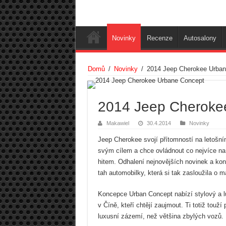
Novinky
Recenze
Autosalony
Domů
/
Novinky
/
2014 Jeep Cherokee Urban
2014 Jeep Cheroke
Makawiel
30.4.2014
Novinky
Jeep Cherokee svojí přítomností na letošní
svým cílem a chce ovládnout co nejvíce na
hitem. Odhalení nejnovějších novinek a kon
tah automobilky, která si tak zasloužila o 
Koncepce Urban Concept nabízí stylový a l
v Číně, kteří chtějí zaujmout. Ti totiž tou
luxusní zázemí, než většina zbylých vozů.