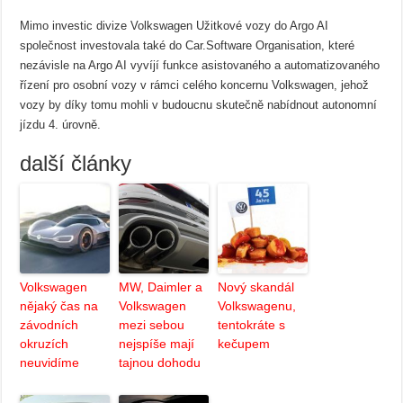
Mimo investic divize Volkswagen Užitkové vozy do Argo AI
společnost investovala také do Car.Software Organisation, které
nezávisle na Argo AI vyvíjí funkce asistovaného a automatizovaného
řízení pro osobní vozy v rámci celého koncernu Volkswagen, jehož
vozy by díky tomu mohli v budoucnu skutečně nabídnout autonomní
jízdu 4. úrovně.
další články
Volkswagen
MW, Daimler a
Nový skandál
nějaký čas na
Volkswagen
Volkswagenu,
závodních
mezi sebou
tentokráte s
okruzích
nejspíše mají
kečupem
neuvidíme
tajnou dohodu