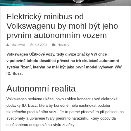
Elektrický minibus od
Volkswagenu by mohl být jeho
prvním autonomním vozem
Makawiel
3.3.2021
Novinky
Volkswagen Užitkové vozy, tedy divize značky VW chce
v polovině tohoto desetiletí přivést na trh skutečně autonomní
systém řízení, kterým by měl být jako první model vybaven WW
ID. Buzz.
Autonomní realita
Volkswagen nedávno ukázal novou skicu konceptu své elektrické
dodávky ID. Buzz, která by konečně měla nastiňovat podobu
skutečného produkčního vozu. Je to patrné především při pohledu na
světlomety a upravené tvary předního nárazníku, který odpovídá
současnému designovému stylu značky.