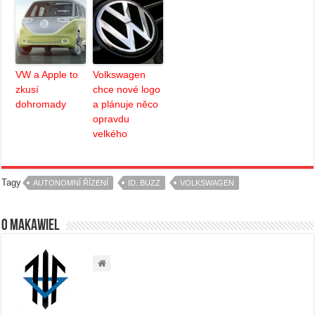
VW a Apple to
Volkswagen
zkusí
chce nové logo
dohromady
a plánuje něco
opravdu
velkého
Tagy
AUTONOMNÍ ŘÍZENÍ
ID. BUZZ
VOLKSWAGEN
O Makawiel