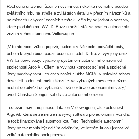
Rozhodně si ale nemůžeme nevšimnout několika novinek v podobě
zvláštního hrbu na střeše a zvláštních detailů v předním nárazníků a
na místech uchycení zadních zrcátek. Mělo by se jednat o senzory,
které produkčnímu WV ID. Buzz umožní stát se prvním autonomním
vozem v rámci koncernu Volkswagen.
„V tomto roce, vůbec poprvé, budeme v Německu provádět testy,
během kterých bude použit budoucí model ID. Buzz, vyvíjený divizí
VW Užitkové vozy, vybavený systémem autonomního řízení od
společnosti Argo AI. Cílem je vyvinout koncept sdílené a společné
jízdy podobný tomu, co dnes nabízí služba MOIA. V polovině tohoto
desetiletí budou mít naši zákazníci ve vybraných městech možnost
nechat se odvézt do vybrané cílové destinace autonomními vozy,“
uvedl Christian Senger, šéf divize autonomního řízení.
Testování navíc nepřinese data jen Volkswagenu, ale společnost
Argo AI, která se zaměřuje na vývoj softwaru pro autonomní vozidla,
je totiž financována i automobilkou Ford. Technologie autonomní
jízdy by tak mohla být dalším odvětvím, ve kterém budou jednotlivé
velké automobilky spolupracovat.