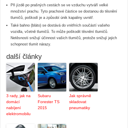
Při jízdě po prašných cestách se ve vzduchu vytváří velké
množství prachu. Tyto prachové částice se dostanou do těsnění
tlumičů, poškodí je a způsobí únik kapaliny uvnitř.
Také bahno (bláto) se dostává do vnitřních součástí vašeho
vozidla, včetně tlumičů. To může poškodit těsnění tlumičů.
Netěsnosti snižují účinnost vašich tlumičů, protože snižují jejich
schopnost tlumit nárazy.
další články
3 rady, jak na
Subaru
Jak správně
domácí
Forester TS
skladovat
nabíjení
2015
pneumatiky
elektromobilu