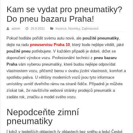
Kam se vydat pro pneumatiky?
Do pneu bazaru Praha!
admin
29.9.2021
Inzerce
,
Novinky
,
Zajímavosti
Pokud hodláte pořídit svému autu nové, ale
použité pneumatiky
,
dejte na radu
pneuservisu Praha 10
, který bude nejlépe vědět, jaké
použité pneu
potřebujete. V každém případě je dobré, držet se
doporučení výrobce vozu. Profesionální technici z
pneu bazaru
Praha
vám vyberou pneumatiky, které budou nejlépe odpovídat
vlastnostem vozu, přičemž berou v úvahu jízdní vlastnosti, komfort a
spotřebu paliva. U většiny moderních vozů jsou tyto informace
umístěny uvnitř dveřního rámu na straně řidiče. Případně je můžete
získat tak, že navštívíte webové stránky prodejců pneumatik a
zadáte rok, značku a model svého vozu.
Nepodceňte zimní
pneumatiky
I když v teplejších oblastech (v oblastech bez sněhu a ledu) České