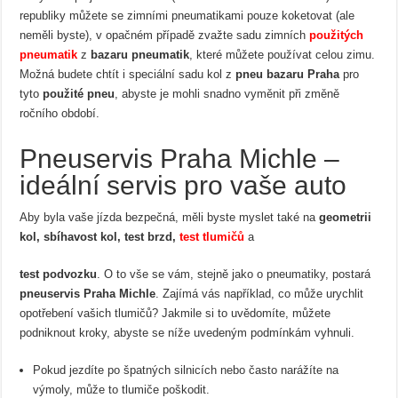
republiky můžete se zimními pneumatikami pouze koketovat (ale
neměli byste), v opačném případě zvažte sadu zimních
použitých
pneumatik
z
bazaru pneumatik
, které můžete používat celou zimu.
Možná budete chtít i speciální sadu kol z
pneu bazaru Praha
pro
tyto
použité pneu
, abyste je mohli snadno vyměnit při změně
ročního období.
Pneuservis Praha Michle –
ideální servis pro vaše auto
Aby byla vaše jízda bezpečná, měli byste myslet také na
geometrii
kol, sbíhavost kol, test brzd,
test tlumičů
a
test podvozku
. O to vše se vám, stejně jako o pneumatiky, postará
pneuservis Praha Michle
. Zajímá vás například, co může urychlit
opotřebení vašich tlumičů? Jakmile si to uvědomíte, můžete
podniknout kroky, abyste se níže uvedeným podmínkám vyhnuli.
Pokud jezdíte po špatných silnicích nebo často narážíte na
výmoly, může to tlumiče poškodit.