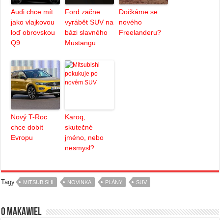
Audi chce mít
Ford začne
Dočkáme se
jako vlajkovou
vyrábět SUV na
nového
loď obrovskou
bázi slavného
Freelanderu?
Q9
Mustangu
Nový T-Roc
Karoq,
chce dobít
skutečné
Evropu
jméno, nebo
nesmysl?
Tagy
MITSUBISHI
NOVINKA
PLÁNY
SUV
O Makawiel