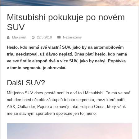
Mitsubishi pokukuje po novém
SUV
Makawiel
22.3.2018
Nezařazené
Heslo, kdo nemá své vlastní SUV, jako by na automobilovém
trhu neexistoval, už dávno neplatí. Dnes platí heslo, kdo nemá
ve své flotile alespoň dvě a více SUV, jako by nebyl. Poptávka
v tomto segmentu je obrovská.
Další SUV?
Mít jedno SUV dnes prostě není in a ví to i Mitsubishi. To má ve své
nabídce hned několik zástupců tohoto segmentu, mezi které patří
ASX, Outlander, Pajero a nejnověji také Eclipse Cross, který však
mé se slavným sporťákem společné jen to jméno.