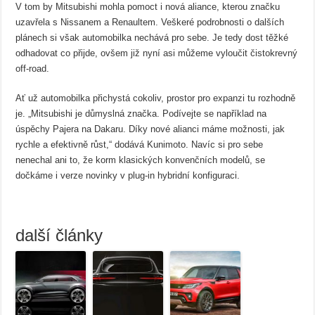
V tom by Mitsubishi mohla pomoct i nová aliance, kterou značku
uzavřela s Nissanem a Renaultem. Veškeré podrobnosti o dalších
plánech si však automobilka nechává pro sebe. Je tedy dost těžké
odhadovat co přijde, ovšem již nyní asi můžeme vyloučit čistokrevný
off-road.
Ať už automobilka přichystá cokoliv, prostor pro expanzi tu rozhodně
je. „Mitsubishi je důmyslná značka. Podívejte se například na
úspěchy Pajera na Dakaru. Díky nové alianci máme možnosti, jak
rychle a efektivně růst,“ dodává Kunimoto. Navíc si pro sebe
nenechal ani to, že korm klasických konvenčních modelů, se
dočkáme i verze novinky v plug-in hybridní konfiguraci.
další články