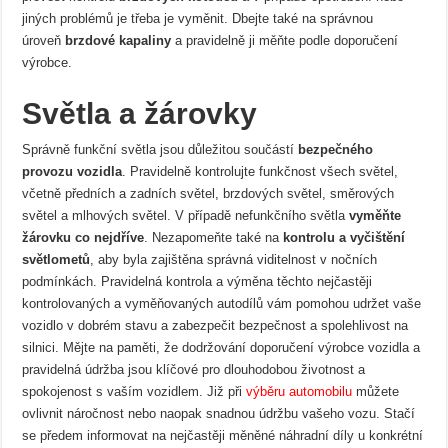
jiných problémů je třeba je vyměnit. Dbejte také na správnou
úroveň
brzdové kapaliny
a pravidelně ji měňte podle doporučení
výrobce.
Světla a žárovky
Správně funkční světla jsou důležitou součástí
bezpečného
provozu vozidla
. Pravidelně kontrolujte funkčnost všech světel,
včetně předních a zadních světel, brzdových světel, směrových
světel a mlhových světel. V případě nefunkčního světla
vyměňte
žárovku co nejdříve
. Nezapomeňte také na
kontrolu a vyčištění
světlometů
, aby byla zajištěna správná viditelnost v nočních
podmínkách. Pravidelná kontrola a výměna těchto nejčastěji
kontrolovaných a vyměňovaných autodílů vám pomohou udržet vaše
vozidlo v dobrém stavu a zabezpečit bezpečnost a spolehlivost na
silnici. Mějte na paměti, že dodržování doporučení výrobce vozidla a
pravidelná údržba jsou klíčové pro dlouhodobou životnost a
spokojenost s vaším vozidlem. Již při
výběru automobilu
můžete
ovlivnit náročnost nebo naopak snadnou údržbu vašeho vozu. Stačí
se předem informovat na nejčastěji měněné náhradní díly u konkrétní