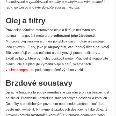
kontrolované a vyměňované autodíly a poskytneme vám praktické
rady, jak pečovat o tyto důležité součásti vozidla.
Olej a filtry
Pravidelná výměna motorového oleje a filtrů je nezbytná pro
optimální fungování motoru a
prodloužení jeho životnosti
.
Motorový olej mazává a chrání pohyblivé části motoru a zajišťuje
jeho chlazení. Filtry, jako je
olejový filtr, vzduchový filtr a palivový
filtr
, zabraňují vstupu nečistot a zachytávají prach, nečistoty a
škodlivé látky, které by mohly poškodit motor. Pravidelně kontrolujte
hladinu oleje a plánujte výměnu oleje a filtrů, včetně těch
v
klimakompresoru
podle doporučení výrobce vozidla.
Brzdové soustavy
Správně fungující
brzdová soustava
je zásadní pro vaši bezpečnost
na silnici. Pravidelně kontrolujte stav brzdových destiček a kotoučů.
Destičky s opotřebeným povrchem nebo nedostatečnou tloušťkou
byste měli vyměnit. Při výměně brzdových destiček je také důležité
provést kontrolu
brzdových kotoučů
a v případě opotřebení nebo