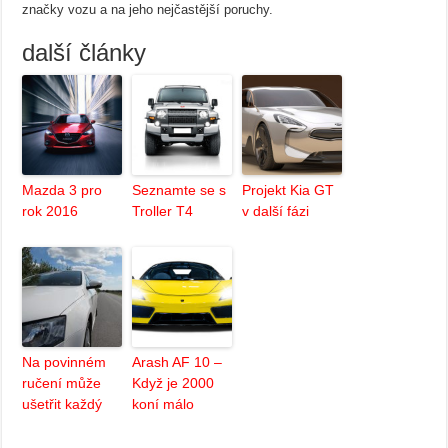
značky vozu a na jeho nejčastější poruchy.
další články
Mazda 3 pro
Seznamte se s
Projekt Kia GT
rok 2016
Troller T4
v další fázi
Na povinném
Arash AF 10 –
ručení může
Když je 2000
ušetřit každý
koní málo