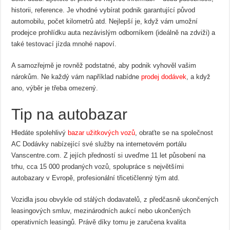
historii, reference. Je vhodné vybírat podnik garantující původ
automobilu, počet kilometrů atd. Nejlepší je, když vám umožní
prodejce prohlídku auta nezávislým odborníkem (ideálně na zdviži) a
také testovací jízda mnohé napoví.
A samozřejmě je rovněž podstatné, aby podnik vyhověl vašim
nárokům. Ne každý vám například nabídne
prodej dodávek
, a když
ano, výběr je třeba omezený.
Tip na autobazar
Hledáte spolehlivý
bazar užitkových vozů
, obraťte se na společnost
AC Dodávky nabízející své služby na internetovém portálu
Vanscentre.com. Z jejích předností si uveďme 11 let působení na
trhu, cca 15 000 prodaných vozů, spolupráce s největšími
autobazary v Evropě, profesionální třicetičlenný tým atd.
Vozidla jsou obvykle od stálých dodavatelů, z předčasně ukončených
leasingových smluv, mezinárodních aukcí nebo ukončených
operativních leasingů. Právě díky tomu je zaručena kvalita