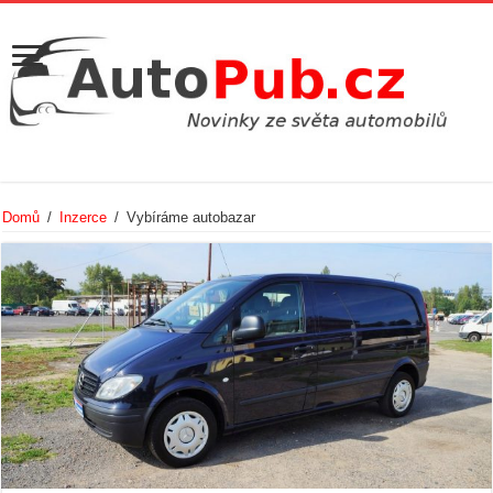
Domů
/
Inzerce
/
Vybíráme autobazar