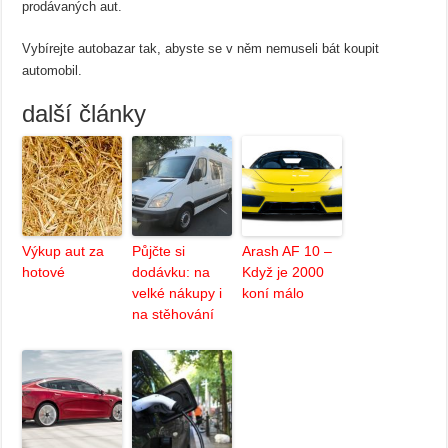
prodávaných aut.
Vybírejte autobazar tak, abyste se v něm nemuseli bát koupit
automobil.
další články
Výkup aut za
Půjčte si
Arash AF 10 –
hotové
dodávku: na
Když je 2000
velké nákupy i
koní málo
na stěhování