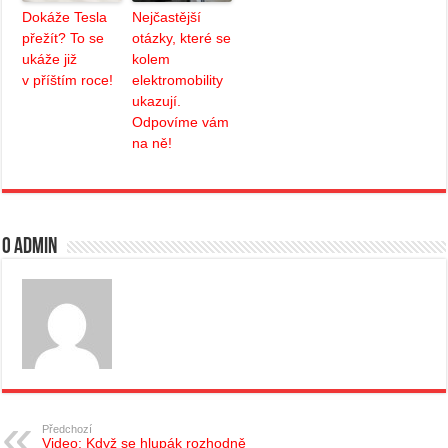
Dokáže Tesla
Nejčastější
přežít? To se
otázky, které se
ukáže již
kolem
v příštím roce!
elektromobility
ukazují.
Odpovíme vám
na ně!
O admin
Předchozí
Video: Když se hlupák rozhodně