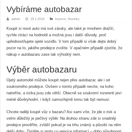
Vybíráme autobazar
admin
29.1.2018
Inzerce
,
Novinky
Koupit si nové auto má své záruky, ale také je mnohem dražší,
rychle ztrácí na hodnotě a možná jsou i další důvody, proč
upřednostňujete ojeté vozidlo. V tom případě si však dejte dobrý
pozor na to, jakého prodejce zvolíte. V opačném případě zjistíte, že
nákup v autobazaru zase tak výhodný není.
Výběr autobazaru
Ojetý automobil můžete koupit nejen přes autobazar, ale i od
soukromého prodejce. Ovšem v tomto případě nevíte, na koho
natrefíte, a rizika jsou zde větší. Obecně se soukromí inzerenti jeví
méně důvěryhodní, i když samozřejmě tomu tak být nemusí.
Chcete raději koupit vůz v bazaru? Asi sami víte, že jde o risk a
velmi důležitý je pečlivý výběr. Na druhou stranu zde si snadněji
prodejce prověříte, zvlášť pokud je na trhu známý a působí na něm
delší dobu. Zjistěte si proto co nejvíce informací – dobu působnosti,