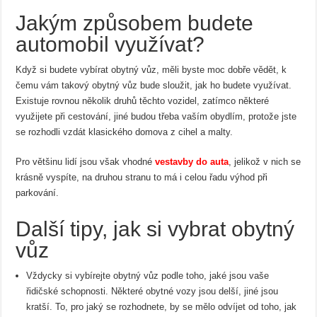
Jakým způsobem budete
automobil využívat?
Když si budete vybírat obytný vůz, měli byste moc dobře vědět, k
čemu vám takový obytný vůz bude sloužit, jak ho budete využívat.
Existuje rovnou několik druhů těchto vozidel, zatímco některé
využijete při cestování, jiné budou třeba vaším obydlím, protože jste
se rozhodli vzdát klasického domova z cihel a malty.
Pro většinu lidí jsou však vhodné
vestavby
do
auta
, jelikož v nich se
krásně vyspíte, na druhou stranu to má i celou řadu výhod při
parkování.
Další tipy, jak si vybrat obytný
vůz
Vždycky si vybírejte obytný vůz podle toho, jaké jsou vaše
řidičské schopnosti. Některé obytné vozy jsou delší, jiné jsou
kratší. To, pro jaký se rozhodnete, by se mělo odvíjet od toho, jak