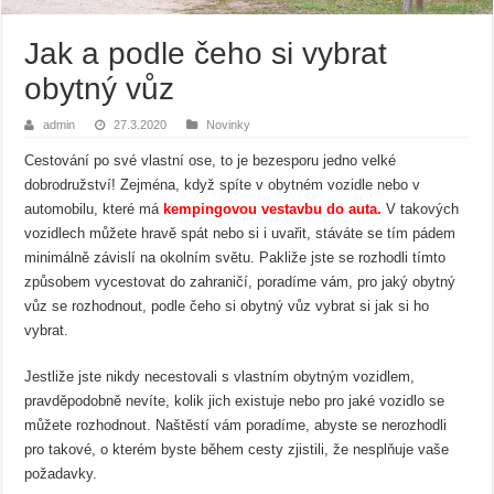
Jak a podle čeho si vybrat
obytný vůz
admin
27.3.2020
Novinky
Cestování po své vlastní ose, to je bezesporu jedno velké
dobrodružství! Zejména, když spíte v obytném vozidle nebo v
automobilu, které má
kempingovou vestavbu do auta.
V takových
vozidlech můžete hravě spát nebo si i uvařit, stáváte se tím pádem
minimálně závislí na okolním světu. Pakliže jste se rozhodli tímto
způsobem vycestovat do zahraničí, poradíme vám, pro jaký obytný
vůz se rozhodnout, podle čeho si obytný vůz vybrat si jak si ho
vybrat.
Jestliže jste nikdy necestovali s vlastním obytným vozidlem,
pravděpodobně nevíte, kolik jich existuje nebo pro jaké vozidlo se
můžete rozhodnout. Naštěstí vám poradíme, abyste se nerozhodli
pro takové, o kterém byste během cesty zjistili, že nesplňuje vaše
požadavky.