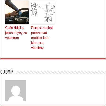
Čeští řidiči a
Ford si nechal
jejich chyby za
patentovat
volantem
mobilní letní
kino pro
všechny
O admin