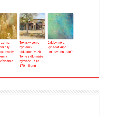
 aut na
Texaský sen o
Jak by měla
ní díly:
bydlení v
vypadat kupní
dce rychlým
obklopení vozů.
smlouva na auto?
jem a
Tohle sídlo může
ací vozidla
být vaše už za
170 milionů