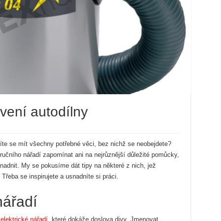
vení autodílny
íte se mít všechny potřebné věci, bez nichž se neobejdete?
učního nářadí zapomínat ani na nejrůznější důležité pomůcky,
adnit. My se pokusíme dát tipy na některé z nich, jež
eba se inspirujete a usnadníte si práci.
nářadí
a
elektrické nářadí
, které dokáže doslova divy. Jmenovat