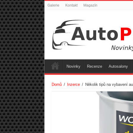
Galerie
Kontakt
Magazín
Novinky
Recenze
Autosalony
Domů
/
Inzerce
/
Několik tipů na vybavení au