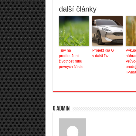
další články
Tipy na
Projekt Kia GT
Výkup
prodloužení
v další fázi
náhrad
životnosti filtru
Průvo
pevných částic
prode
likvid
O admin