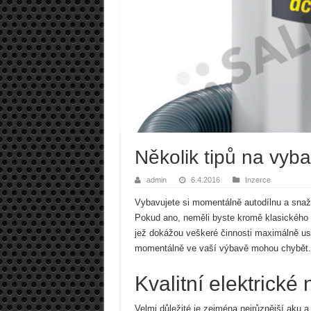
Několik tipů na vyba
admin
6.4.2016
Inzerce
Vybavujete si momentálně autodílnu a snaž
Pokud ano, neměli byste kromě klasického r
jež dokážou veškeré činnosti maximálně usn
momentálně ve vaší výbavě mohou chybět. Tř
Kvalitní elektrické 
Velmi důležité je zejména nejrůznější aku 