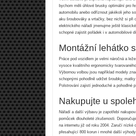
bychom měli úhlové brusky optimální pro řez
automobilu anebo odříznout jakékoli jeho so
aku šroubováky a vrtačky, bez nichž si při o
elektrického nářadí jmenujme ještě klasické
schopné zajistit pořádek i v automobilové dí
Montážní lehátko 
Práce pod vozidlem je velmi náročná a ležen
vysoce kvalitního ergonomicky tvarovaného l
Výbornou volbou jsou například modely zn
schopnými pohodlně udržet šroubky, matky a
Polstrování zajistí jednoduché a pohodlné p
Nakupujte u spoleh
Nářadí a další výbavu je zapotřebí nakupov
pomůcek dlouholeté zkušenosti. Doporučuje
na internetu již od roku 2004. Zaručí nízk
přesahující 800 korun i mnohé další výhody