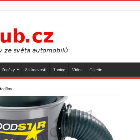
Značky
Zajímavosti
Tuning
Videa
Galerie
todílny