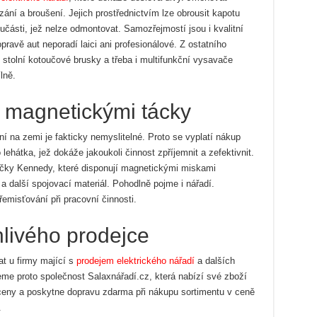
ání a broušení. Jejich prostřednictvím lze obrousit kapotu
učásti, jež nelze odmontovat. Samozřejmostí jsou i kvalitní
pravě aut neporadí laici ani profesionálové. Z ostatního
 stolní kotoučové brusky a třeba i multifunkční vysavače
lně.
s magnetickými tácky
í na zemi je fakticky nemyslitelné. Proto se vyplatí nákup
ehátka, jež dokáže jakoukoli činnost zpříjemnit a zefektivnit.
ačky Kennedy, které disponují magnetickými miskami
 další spojovací materiál. Pohodlně pojme i nářadí.
řemisťování při pracovní činnosti.
livého prodejce
at u firmy mající s
prodejem elektrického nářadí
a dalších
me proto společnost Salaxnářadí.cz, která nabízí své zboží
é ceny a poskytne dopravu zdarma při nákupu sortimentu v ceně
.